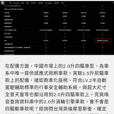
在配備方面，中國市場上的2.0升四驅車型，為車
系中唯一提供感應式雨刷車款。其餘1.5升前驅車
款上的配備，諸如跑車化座椅、符合LV.2半自動
駕駛輔助標準的行車安全輔助系統，與超大尺寸
全景天窗等也都沿用到2.0升四驅車款上。究竟噪
音查詢資料庫中的2.0升渦輪引擎車款，會不會是
四驅動車款呢？經詢問台灣英倫摩里斯後，確定