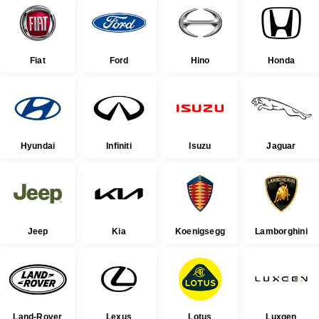
Fiat
Ford
Hino
Honda
Hyundai
Infiniti
Isuzu
Jaguar
Jeep
Kia
Koenigsegg
Lamborghini
Land-Rover
Lexus
Lotus
Luxgen