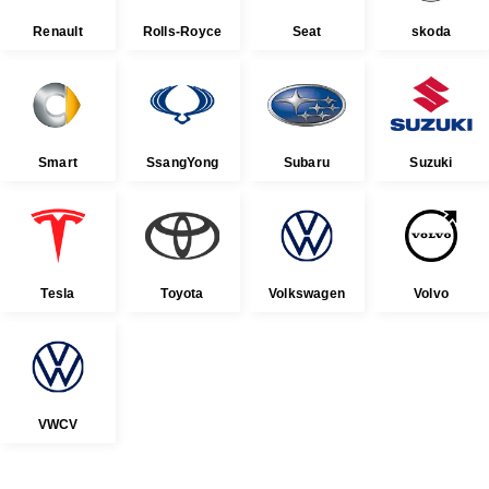
Renault
Rolls-Royce
Seat
skoda
Smart
SsangYong
Subaru
Suzuki
Tesla
Toyota
Volkswagen
Volvo
VWCV