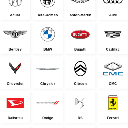
Acura
Alfa-Romeo
Aston-Martin
Audi
Bentley
BMW
Bugatti
Cadillac
Chevrolet
Chrysler
Citroen
CMC
Daihatsu
Dodge
DS
Ferrari