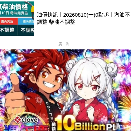
油價快訊｜20260810(一)0點起｜汽油不
調整 柴油不調整
廣告