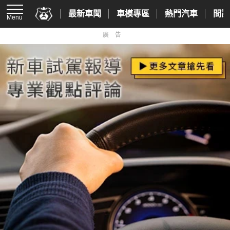
最新車聞
車模專區
熱門汽車
間諜
Menu
廣告