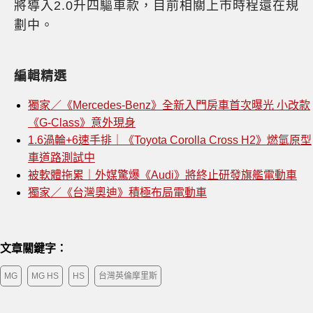
將導入2.0升四驅車款，目前相關上市時程還在規
劃中。
編輯精選
獨家／《Mercedes-Benz》全新入門房車首次曝光 小改款
《G-Class》意外現身
1.6渦輪+6速手排｜《Toyota Corolla Cross H2》燃氫原型
車道路測試中
被軟體拖累｜外媒驚爆《Audi》將終止研發旗艦電動車
獨家／《台灣奧迪》積極布局電動車
文章關鍵字：
MG
MG HS
HS
台灣英倫摩里斯