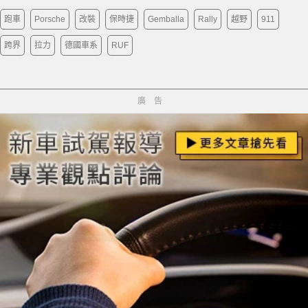
跑車
Porsche
改裝
保時捷
Gemballa
Rally
越野
911
跨界
拉力
德國車系
RUF
廣告