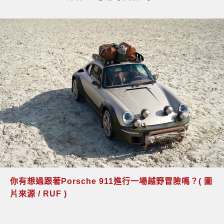
你有想過跟著Porsche 911進行一場越野冒險嗎？( 圖
片來源 / RUF )