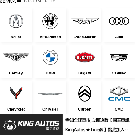
品牌文章
BRAND ARTICLES
Acura
Alfa-Romeo
Aston-Martin
Audi
Bentley
BMW
Bugatti
Cadillac
Chevrolet
Chrysler
Citroen
CMC