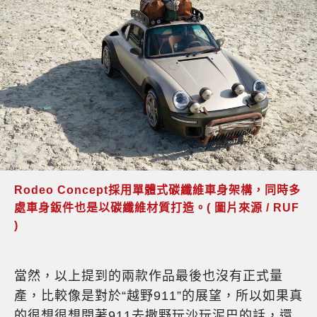
Rodeo Concept採用單體式碳纖維車身架構，同時多
處車身鈑件也是以碳纖維材質打造。( 圖片來源 / RUF
)
當然，以上提到的兩款作品最後也沒有正式量
產，比較像是對於“越野911”的展望，所以如果真
的很想很想開著911去撒野玩沙玩泥巴的話，還