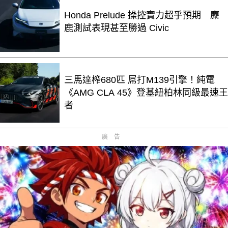
Honda Prelude 操控實力超乎預期 麋
鹿測試表現甚至勝過 Civic
三馬達榨680匹 屌打M139引擎！純電
《AMG CLA 45》登基紐柏林同級最速王
者
廣告