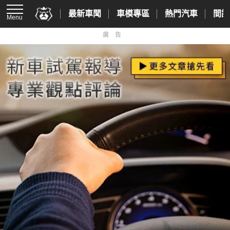
最新車聞
車模專區
熱門汽車
間諜
Menu
廣告