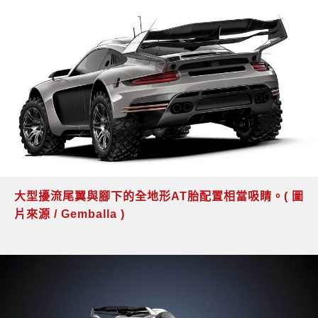
大型擾流尾翼與腳下的全地形AT胎配置相當吸睛。( 圖
片來源 / Gemballa )