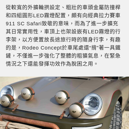
從較寬的外擴輪拱設定、粗壯的車頭金屬防撞桿
和四組圓形LED霧燈配置，頗有向經典拉力賽車
911 SC Safari致敬的意味，而為了進一步擴充
其日常實用性，車頂上也架設嵌有LED霧燈的行
李架，以方便置放長途旅行時的隨身行李，有趣
的是，Rodeo Concept於車尾處還“揹”著一具鐵
鏟，不僅進一步強化了整體的粗獷氣息，在緊急
情況之下還能發揮功效作為脫困之用。