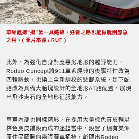
車尾處還“揹”著一具鐵鏟，好看之餘也能做脫困應急
之用。( 圖片來源 / RUF )
此外，為強化自身對應惡劣地形的越野能力，
Rodeo Concept將911車系經典的後驅特性改為
四輪驅動，也換上全新調校的懸載系統，足下配
胎改為具備大胎塊設計的全地形AT胎配置，展現
出飛沙走石的全地形征服能力。
車室內部也同樣精彩，在採用大量棕色真皮輔以
棕色麂皮鋪設而成的座艙當中，設置了繡有美洲
原住民圖騰的兩張賽車桶椅，彰顯出Rodeo