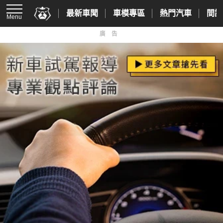
最新車聞
車模專區
熱門汽車
間諜
Menu
廣告