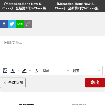
《Mercedes-Benz New S-
《Mercedes-Benz New S-
Class》 全新第7代S-Class將搭
Class》 全新第7代S-Class能自
載具備擴增實境功能的AR-HUD
動提升車高來應對側撞！更有縮
抬頭顯示器（內有影片連結）！
小迴轉半徑的後軸轉向系統…等
眾多科技好料！
12pt
段落
送出
全球新訊