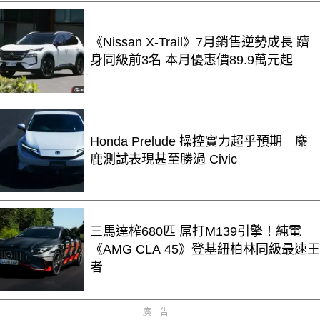
《Nissan X-Trail》7月銷售逆勢成長 躋
身同級前3名 本月優惠價89.9萬元起
Honda Prelude 操控實力超乎預期 麋
鹿測試表現甚至勝過 Civic
三馬達榨680匹 屌打M139引擎！純電
《AMG CLA 45》登基紐柏林同級最速王
者
廣告