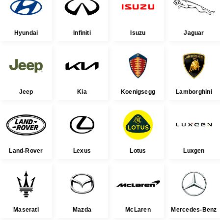
Hyundai
Infiniti
Isuzu
Jaguar
Jeep
Kia
Koenigsegg
Lamborghini
Land-Rover
Lexus
Lotus
Luxgen
Maserati
Mazda
McLaren
Mercedes-Benz