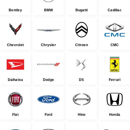
Bentley
BMW
Bugatti
Cadillac
Chevrolet
Chrysler
Citroen
CMC
Daihatsu
Dodge
DS
Ferrari
Fiat
Ford
Hino
Honda