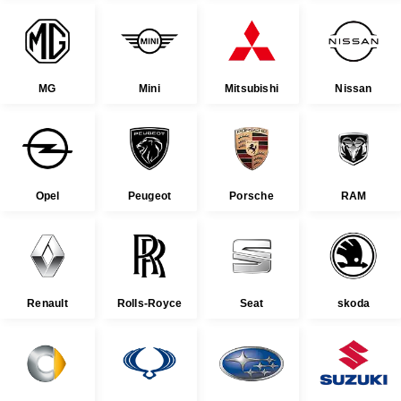
MG
Mini
Mitsubishi
Nissan
Opel
Peugeot
Porsche
RAM
Renault
Rolls-Royce
Seat
skoda