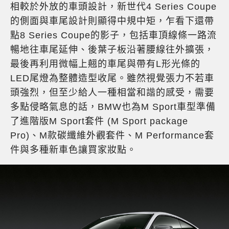
相較於外放的車頭設計，新世代4 Series Coupe
的側面與車尾設計則顯得中規中矩，乍看下還帶
點8 Series Coupe的影子，包括車頂線條一路流
暢地往車尾延伸、後葉子板沿著腰線往外擴張，
最後再利用微幅上翹的車尾與帶有L形光條的
LED尾燈為整體造型收尾。雖然視覺張力不若車
頭強烈，但至少給人一種相當和諧的感受，需要
多點侵略氣息的話，BMW也為M Sport車型準備
了進階版M Sport套件 (M Sport package
Pro)、M款碳纖維外觀套件、M Performance套
件與多種新車色讓買家妝點。