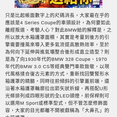
只是比起帳面數字上的尺碼消長，大家最在乎的
應該是4 Series Coupe的車頭設計，為何要如此
離經叛道、考驗人心？對此BMW給的解釋是，之
所以放大水箱護罩面積，其實是考量到後方的引
擎需要撞風來導入更多氣流提高散熱效率，至於
為何向下延伸與進氣壩整合後形成直立造型？則
是為了向1930年代的BMW 328 Coupe、1970
年代的BMW 3.0 CS等經典雙門車款致敬，以現
代風格揉合復古元素的方式，重新找回雙腎形水
箱護罩的精髓，同時往前傾斜的引擎蓋前端，還
沿著水箱護罩輪廓拉出箭矢狀折線，再搭配U形
光條排列成四眼形狀的全LED頭燈，前保桿則可
以選用M Sport或標準型式，但不管怎麼修飾面
容，大家的目光都離不開被戲稱為「大鼻孔」的