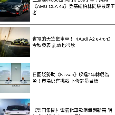
三馬達榨680匹 屌打M139引擎！純電
《AMG CLA 45》登基紐柏林同級最速王
者
省電的天竺鼠車車！《Audi A2 e-tron》
今秋發表 能效也很秋
日圓貶勢助《Nissan》睽違2年轉虧為
盈！市場仍有挑戰 下修銷量目標
《豐田集團》電氣化車款銷量創新高 明