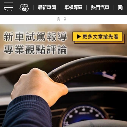
最新車聞
車模專區
熱門汽車
間諜
Menu
廣告