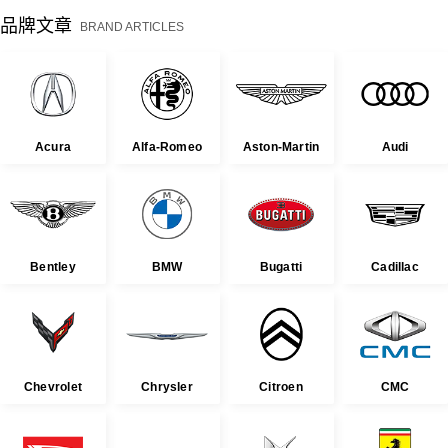
品牌文章
BRAND ARTICLES
Acura
Alfa-Romeo
Aston-Martin
Audi
Bentley
BMW
Bugatti
Cadillac
Chevrolet
Chrysler
Citroen
CMC