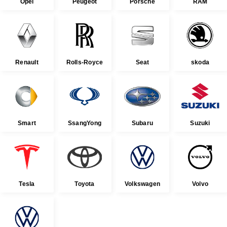
Opel
Peugeot
Porsche
RAM
Renault
Rolls-Royce
Seat
skoda
Smart
SsangYong
Subaru
Suzuki
Tesla
Toyota
Volkswagen
Volvo