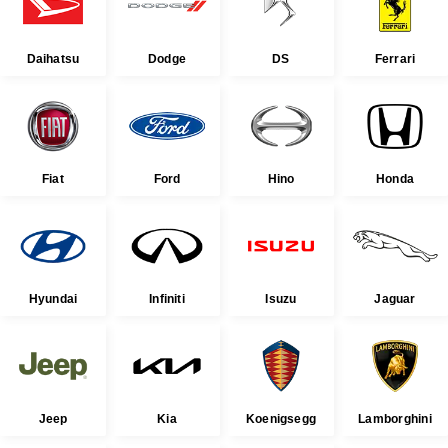
Daihatsu
Dodge
DS
Ferrari
Fiat
Ford
Hino
Honda
Hyundai
Infiniti
Isuzu
Jaguar
Jeep
Kia
Koenigsegg
Lamborghini