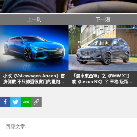
上一則
下一則
小改《Volkswagen Arteon》首
「選車東西軍」之《BMW X1》
演倒數 不只帥還很實用的獵跑版
或《Lexus NX》？ 車格/級距雖
確認同步登場
略有差異，但同屬200萬元價格
區間，你偏好哪一款？