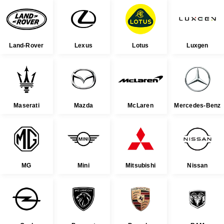
Land-Rover
Lexus
Lotus
Luxgen
Maserati
Mazda
McLaren
Mercedes-Benz
MG
Mini
Mitsubishi
Nissan