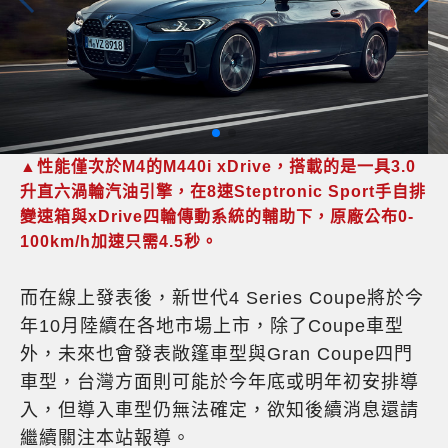
▲性能僅次於M4的M440i xDrive，搭載的是一具3.0
升直六渦輪汽油引擎，在8速Steptronic Sport手自排
變速箱與xDrive四輪傳動系統的輔助下，原廠公布0-
100km/h加速只需4.5秒。
而在線上發表後，新世代4 Series Coupe將於今
年10月陸續在各地市場上市，除了Coupe車型
外，未來也會發表敞篷車型與Gran Coupe四門
車型，台灣方面則可能於今年底或明年初安排導
入，但導入車型仍無法確定，欲知後續消息還請
繼續關注本站報導。