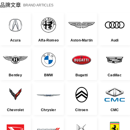
品牌文章
BRAND ARTICLES
Acura
Alfa-Romeo
Aston-Martin
Audi
Bentley
BMW
Bugatti
Cadillac
Chevrolet
Chrysler
Citroen
CMC