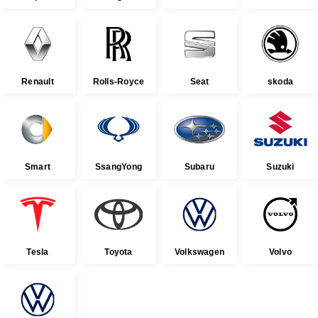
Renault
Rolls-Royce
Seat
skoda
Smart
SsangYong
Subaru
Suzuki
Tesla
Toyota
Volkswagen
Volvo