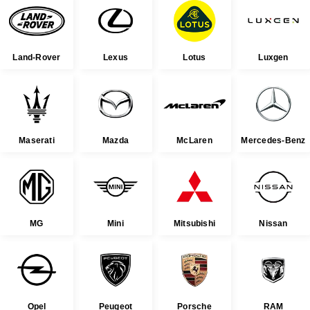
Land-Rover
Lexus
Lotus
Luxgen
Maserati
Mazda
McLaren
Mercedes-Benz
MG
Mini
Mitsubishi
Nissan
Opel
Peugeot
Porsche
RAM