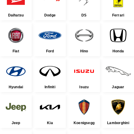
Daihatsu
Dodge
DS
Ferrari
Fiat
Ford
Hino
Honda
Hyundai
Infiniti
Isuzu
Jaguar
Jeep
Kia
Koenigsegg
Lamborghini