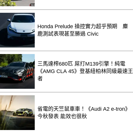
Honda Prelude 操控實力超乎預期 麋
鹿測試表現甚至勝過 Civic
三馬達榨680匹 屌打M139引擎！純電
《AMG CLA 45》登基紐柏林同級最速王
者
省電的天竺鼠車車！《Audi A2 e-tron》
今秋發表 能效也很秋