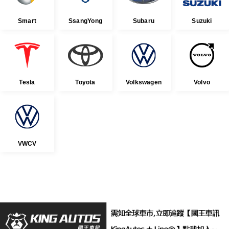
Smart
SsangYong
Subaru
Suzuki
Tesla
Toyota
Volkswagen
Volvo
VWCV