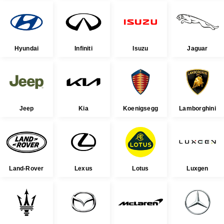
Hyundai
Infiniti
Isuzu
Jaguar
Jeep
Kia
Koenigsegg
Lamborghini
Land-Rover
Lexus
Lotus
Luxgen