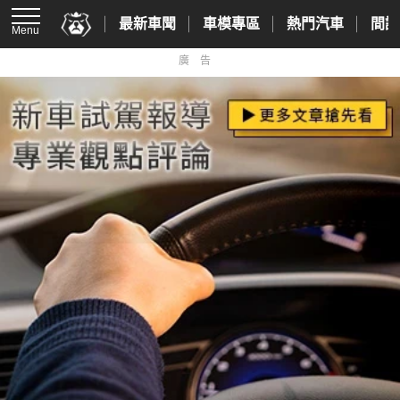
最新車聞
車模專區
熱門汽車
間諜
Menu
廣告