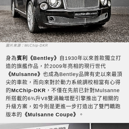
圖片來源：McChip-DKR
身為
賓利《Bentley》
自1930年以來首款獨立打
造的旗艦作品，於2009年亮相的現行世代
《Mulsanne》
也成為Bentley品牌有史以來最頂
尖的車款，而向來對於動力系統調校相當有心得
的
McChip-DKR
，不僅在先前已針對Mulsanne
所搭載的6¾升V8雙渦輪增壓引擎推出了相關的
升級方案，如今則是更進一步打造出了雙門轎跑
版本的
《Mulsanne Coupe》
。