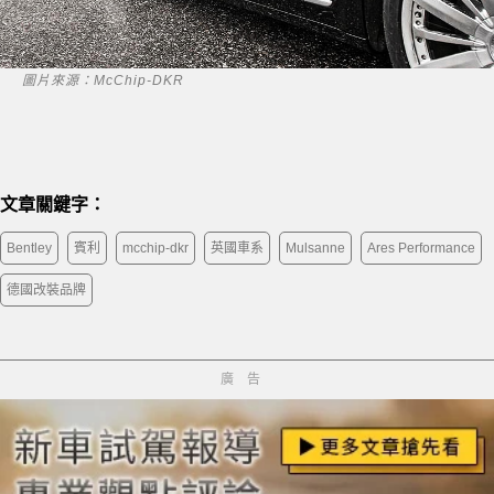
圖片來源：McChip-DKR
文章關鍵字：
Bentley
賓利
mcchip-dkr
英國車系
Mulsanne
Ares Performance
德國改裝品牌
廣告