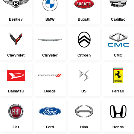
Bentley
BMW
Bugatti
Cadillac
Chevrolet
Chrysler
Citroen
CMC
Daihatsu
Dodge
DS
Ferrari
Fiat
Ford
Hino
Honda