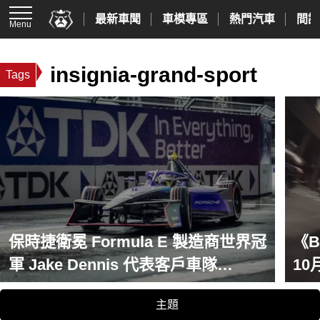
最新車聞
車模專區
熱門汽車
間諜
Menu
insignia-grand-sport
Tags
保時捷衛冕 Formula E 製造商世界冠
《B
軍 Jake Dennis 代表客戶車隊
10
Andretti 登上頒獎台
主題