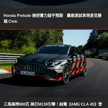
Honda Prelude 操控實力超乎預期 麋鹿測試表現甚至勝
過 Civic
三馬達榨680匹 屌打M139引擎！純電《AMG CLA 45》登