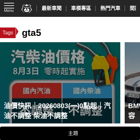
最新車聞
車模專區
熱門汽車
間諜
Menu
gta5
Tags
油價快訊｜20260803(一)0點起｜汽
BM
油不調整 柴油不調整
容 
新
主題