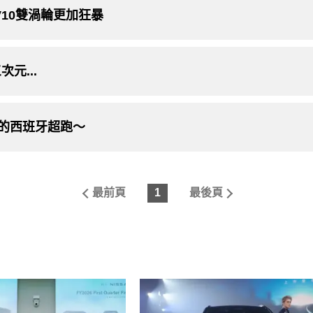
V10雙渦輪更加狂暴
元...
9部的西班牙超跑～
最前頁
1
最後頁