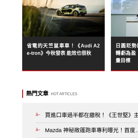
省電的天竺鼠車車！《Audi A2
日圓貶勢助
e-tron》今秋發表 能效也很秋
轉虧為盈
量目標
熱門文章
HOT ARTICLES
買進口車過半都在繳稅！《王世堅》主
Mazda 神秘敞篷跑車專利曝光！首度研究蝴