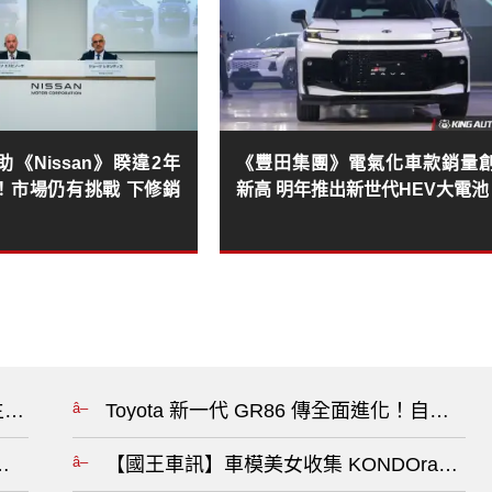
《Nissan》睽違2年
《豐田集團》電氣化車款銷量
！市場仍有挑戰 下修銷
新高 明年推出新世代HEV大電池
張調降汽車關稅 給人民合理車價?
Toyota 新一代 GR86 傳全面進化！自主開
蝶門，MX-5 還是 Iconic SP 引發熱議?
【國王車訊】車模美女收集 KONDOracing