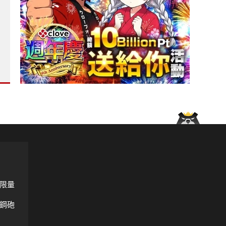
新Giulia不再是轎車 ?
！限量超跑預計比硬頂版更加稀有?
只遮住重點部位 全新水箱護罩氣宇非凡！?
限量
鋼砲