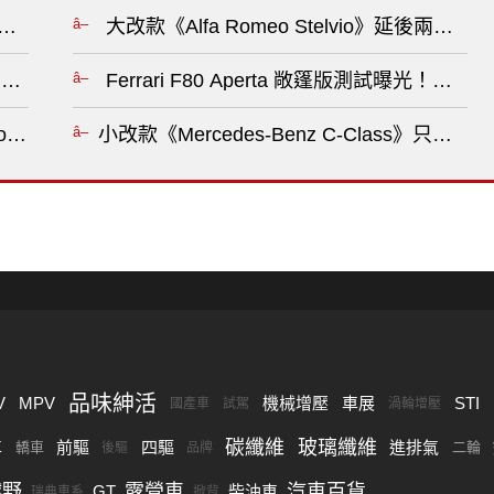
 現身測試 距離正式發表可能只剩一步之遙?
大改款《Alfa Romeo Stelvio》延後兩年 全
容 Neue Klasse 平台再添純電雙門新成員?
Ferrari F80 Aperta 敞篷版測試曝光
ory》新增頂規車 換上淺色內裝 強化Co-Pilot360系統 ?
小改款《Mercedes-Benz C-Class》
品味紳活
V
MPV
機械增壓
車展
STI
國產車
試駕
渦輪增壓
碳纖維
玻璃纖維
車
前驅
四驅
進排氣
轎車
二輪
後驅
品牌
越野
露營車
汽車百貨
GT
柴油車
瑞典車系
掀背