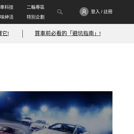
車科技
二輪專區
登入 / 註冊
味紳活
特別企劃
它!
買車前必看的「避坑指南」!