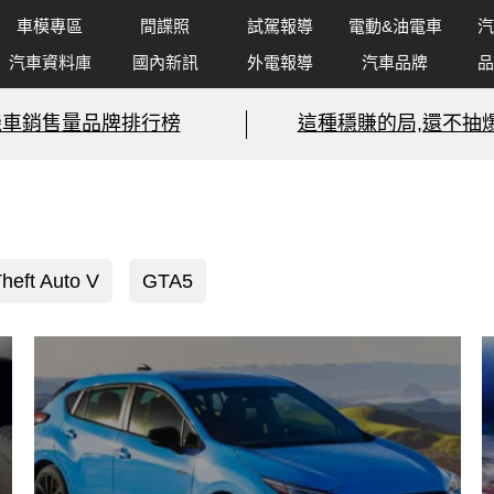
車模專區
間諜照
試駕報導
電動&油電車
汽
汽車資料庫
國內新訊
外電報導
汽車品牌
品
機車銷售量品牌排行榜
這種穩賺的局,還不抽爆
heft Auto V
GTA5