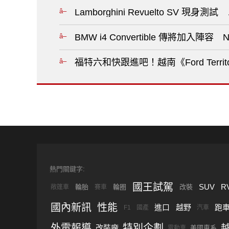
Lamborghini Revuelto SV
BMW i4 Convertible 傳將加入陣
福特六和快跟進吧！越南《Ford Territ
熱門關鍵字:
國王試駕
SUV
R
輪胎
輪圈
改裝
敞篷車
賽車
國內新訊
性能
進口
越野
跑
F1
國產
汽車
外電報導
特別企劃
改裝廠
美國車系
電動車