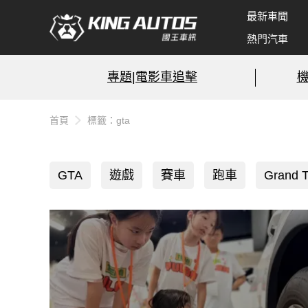
最新車聞
熱門汽車
專題|電影車追擊
首頁
標籤：gta
GTA
遊戲
賽車
跑車
Grand T