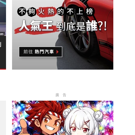
創
廣告
發、300 匹馬力，性能再升級?
 菅原早記?