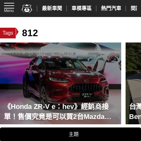
最新車聞
車模專區
熱門汽車
間諜
Menu
812
Tags
《Honda ZR-V e：hev》經銷商接
台灣
單！售價究竟是可以買2台Mazda
Be
CX-5 還是補助後比CR-V e:HEV S便
式
主題
宜！？