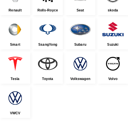
Renault
Rolls-Royce
Seat
skoda
Smart
SsangYong
Subaru
Suzuki
Tesla
Toyota
Volkswagen
Volvo
VWCV