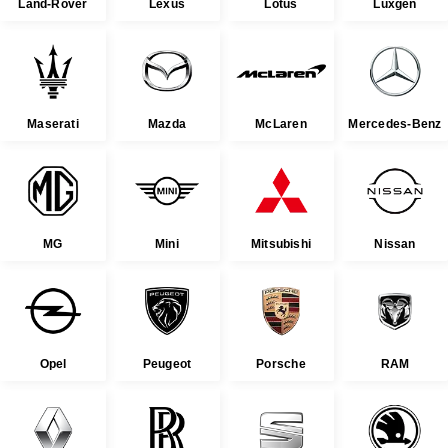
Land-Rover
Lexus
Lotus
Luxgen
Maserati
Mazda
McLaren
Mercedes-Benz
MG
Mini
Mitsubishi
Nissan
Opel
Peugeot
Porsche
RAM