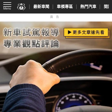
最新車聞
車模專區
熱門汽車
間諜
Menu
廣告