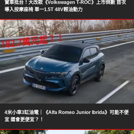
實車抵台！大改款《Volkswagen T-ROC》上市倒數 首次
導入按摩座椅 單一1.5T 48V輕油動力
4米小車3缸油電｜《Alfa Romeo Junior Ibrida》可能不便
宜 還會更便宜？！