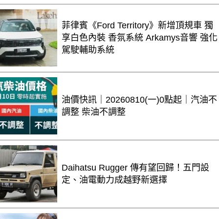
菲律賓《Ford Territory》新增頂規車 獨
享白色內裝 香氛系統 Arkamys音響 強化
駕駛輔助系統
油價快訊｜20260810(一)0點起｜汽油不
調整 柴油不調整
Daihatsu Rugger 傳有望回歸！五門設
定、油電動力成越野新選擇