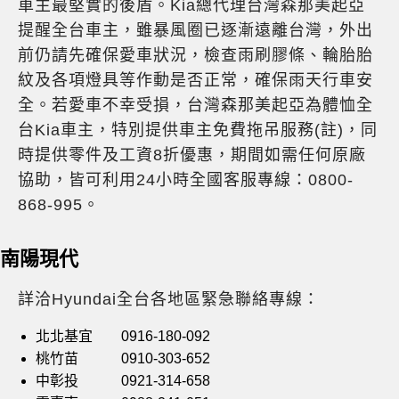
車主最堅實的後盾。Kia總代理台灣森那美起亞
提醒全台車主，雖暴風圈已逐漸遠離台灣，外出
前仍請先確保愛車狀況，檢查雨刷膠條、輪胎胎
紋及各項燈具等作動是否正常，確保雨天行車安
全。若愛車不幸受損，台灣森那美起亞為體恤全
台Kia車主，特別提供車主免費拖吊服務(註)，同
時提供零件及工資8折優惠，期間如需任何原廠
協助，皆可利用24小時全國客服專線：0800-
868-995。
南陽現代
詳洽Hyundai全台各地區緊急聯絡專線：
北北基宜 0916-180-092
桃竹苗 0910-303-652
中彰投 0921-314-658