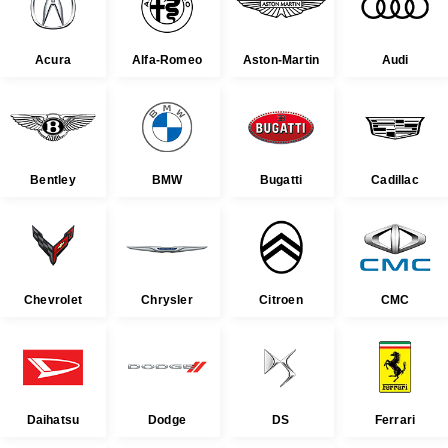
Acura
Alfa-Romeo
Aston-Martin
Audi
Bentley
BMW
Bugatti
Cadillac
Chevrolet
Chrysler
Citroen
CMC
Daihatsu
Dodge
DS
Ferrari