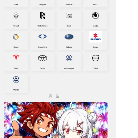
Opel
Peugeot
Porsche
RAM
Renault
Rolls-Royce
Seat
skoda
Smart
SsangYong
Subaru
Suzuki
Tesla
Toyota
Volkswagen
Volvo
VWCV
廣告