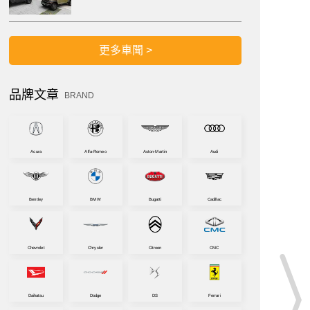
更多車聞 >
品牌文章
BRAND
Acura
Alfa-Romeo
Aston-Martin
Audi
Bentley
BMW
Bugatti
Cadillac
Chevrolet
Chrysler
Citroen
CMC
Daihatsu
Dodge
DS
Ferrari