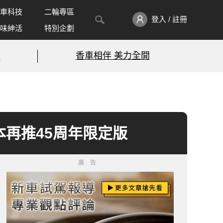
車科技
二輪專區
登入 / 註冊
味紳活
特別企劃
!
香車相伴 美力全開
on》日本再推45周年限定版
廣告