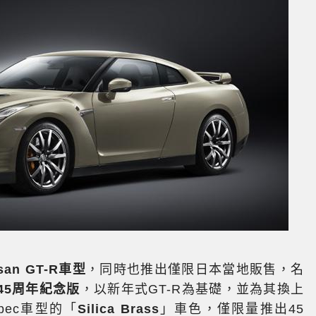
an GT-R車型
，同時也推出僅限日本當地販售，名
45周年紀念版
，以新年式GT-R為基礎，並為其換上
-Spec車型的「
Silica Brass
」車色，僅限量推出45