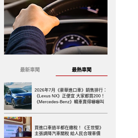
最新車聞
最熱車聞
2026年7月《豪華進口車》銷售排行：
《Lexus NX》正便宜 大家都買200！
《Mercedes-Benz》轎車賣得嚇嚇叫
買進口車過半都在繳稅！《王世堅》
主張調降汽車關稅 給人民合理車價