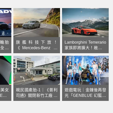
輪胎
旗艦科技下放！
Lamborghini Temerario
」全方
《Mercedes-Benz E-
家族即將擴大！敞篷版
Class》星耀版 最高升
率先曝光
級逾18萬配備 全面標
配夜色套件
模美女
親民國產胎-1｜《普利
遊戲電玩｜金鐘後再發
TEAM
司通》關閉新竹工廠 在
光「GENBLUE 幻藍小
台改以銷售與服務為核
熊」甜酷站台《逆水
心
寒》一週年 宅宅舞首秀
＋虛擬分身同跳掀全場