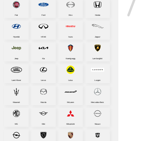
Fiat
Ford
Hino
Honda
Hyundai
Infiniti
Isuzu
Jaguar
Jeep
Kia
Koenigsegg
Lamborghini
Land-Rover
Lexus
Lotus
Luxgen
Maserati
Mazda
McLaren
Mercedes-Benz
MG
Mini
Mitsubishi
Nissan