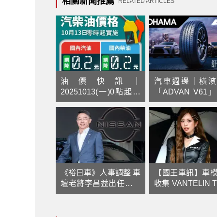
相關新聞推薦
RELATED ARTICLES
油價快訊｜
汽車週邊｜橫濱
20251013(一)0點起｜
「ADVAN V61
汽油降2角 柴油降2角
位休旅胎全新上市
《裕日車》人事調整 車
【國王車訊】車
壇老將李昌益出任副總
收集 VANTELIN 
經理
TOM'S 央川かこ