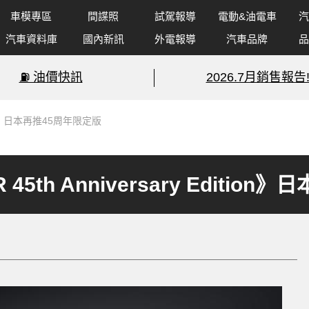
車模專區
間諜照
試駕報導
電動&油電車
汽
汽車資料庫
國內新訊
外電報導
汽車品牌
品
⛽️ 油價快訊
2026.7月銷售報告
ition》日本再推45周年限定版
 45th Anniversary Editi