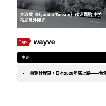
大改款《Hyundai Tucson》起火爆胎 中控
布局意外曝光
wayve
Tags
主題
自駕計程車，日本2026年底上路——台