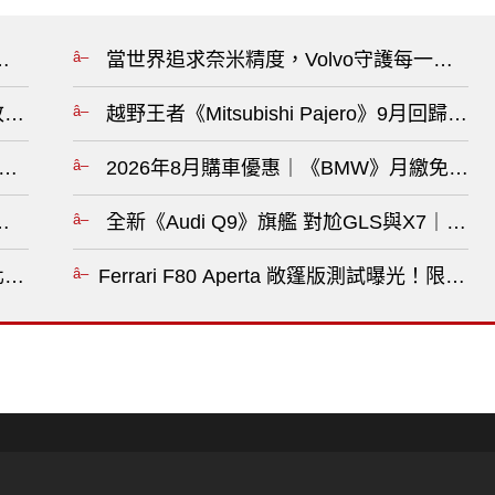
年推出新世代HEV大電池?
當世界追求奈米精度，Volvo守護每一公里 Vo
萬 改用V6引擎&配備更豐富 現款2.0T促銷送美國來回機票?
越野王者《Mitsubishi Pajero》9月回歸
新e:HEV RS導入S+ Shift 模擬換檔系統?
2026年8月購車優惠｜《BMW》月繳免6
er》在印尼降價 入手門檻約台幣43.2萬元?
全新《Audi Q9》旗艦 對尬GLS與X7｜5
看未來汽車選擇?
Ferrari F80 Aperta 敞篷版測試曝光！