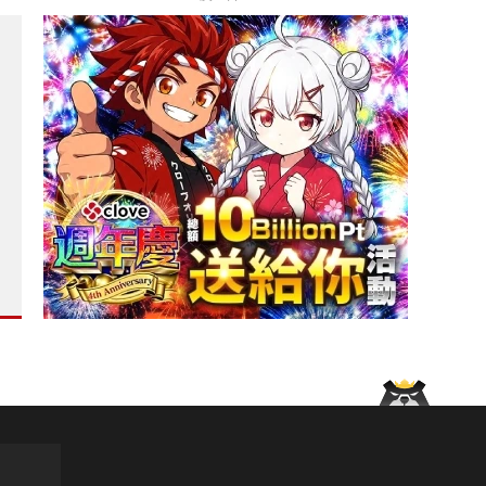
lvo Trucks 承諾成為高科技供應鏈的可靠夥伴?
 台灣也不會缺席！?
千 並享「晶華酒店集團三天兩夜專屬套裝行程」禮遇?
.3 米超大車格 獨立商務後座 全景玻璃天窗破紀錄?
限量超跑預計比硬頂版更加稀有?