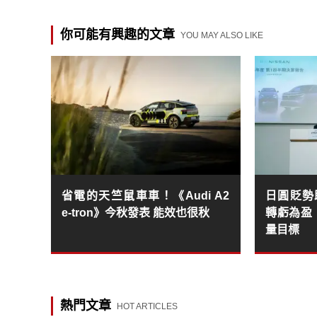
你可能有興趣的文章
YOU MAY ALSO LIKE
省電的天竺鼠車車！《Audi A2
日圓貶勢助
e-tron》今秋發表 能效也很秋
轉虧為盈
量目標
熱門文章
HOT ARTICLES