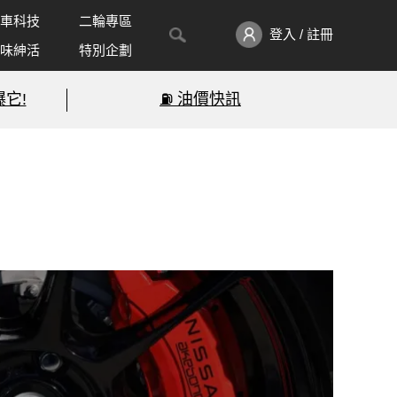
車科技
二輪專區
登入 / 註冊
味紳活
特別企劃
它!
⛽️ 油價快訊