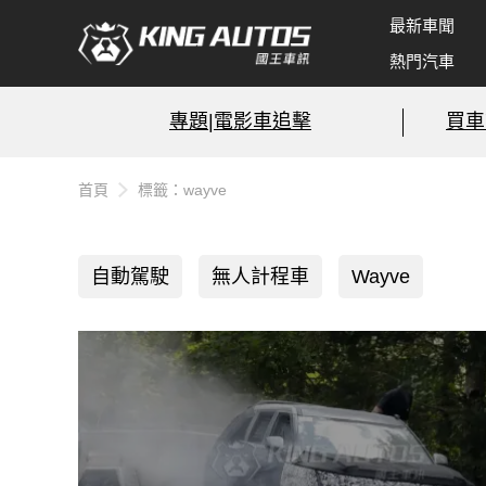
最新車聞
熱門汽車
專題|電影車追擊
買車
首頁
標籤：wayve
自動駕駛
無人計程車
Wayve