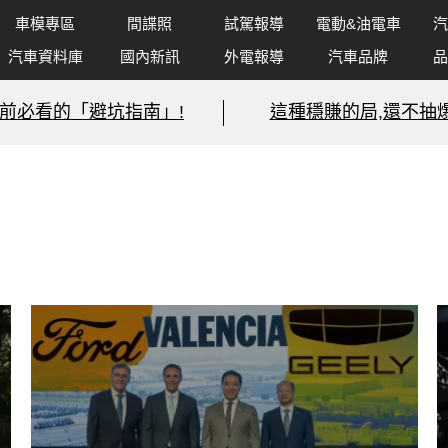
車模專區
間諜照
試駕報導
電動&油電車
汽
汽車資料庫
國內新訊
外電報導
汽車品牌
品
前必看的「避坑指南」!
這種穩賺的局,還不抽爆