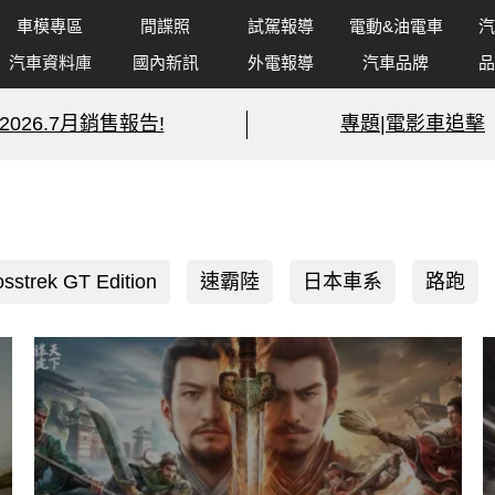
車模專區
間諜照
試駕報導
電動&油電車
汽
汽車資料庫
國內新訊
外電報導
汽車品牌
品
2026.7月銷售報告!
專題|電影車追擊
sstrek GT Edition
速霸陸
日本車系
路跑