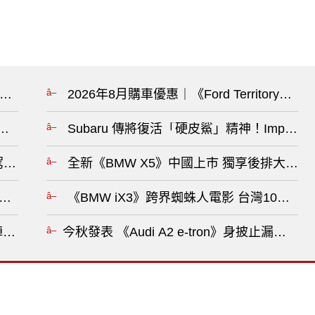
天空藍寶石腕錶 全鏤空機芯 演繹十日長動能的機械美學?
2026年8月購車優惠｜《Ford Territory》
兩年 全新Giulia不再是轎車 ?
Subaru 傳將復活「硬皮鯊」精神！Imprez
tible》試駕報導｜給懂享受的人 陪你上山海的全天候敞篷跑車?
全新《BMW X5》中國上市 獨享後排大螢幕 
測試車失火 目擊者：大電池起火 消防隊無法馬上控制火勢?
《BMW iX3》跨界蜘蛛人電影 台灣10月上市
能陣容再添猛將 期待重點公開?
今秋發表 《Audi A2 e-tron》身披止漏膠帶