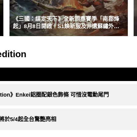
《三國：謀定天下》全新問鼎賽季「南郡烽
起」8月8日開啟！S1煥新服及非遺蘇繡外觀
新登場
dition
 Edition》Enkei鋁圈配銀色飾條 可惜沒電動尾門
特仕版即將於5/4起全台驚艷亮相