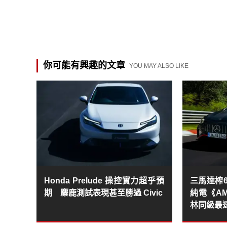
你可能有興趣的文章
YOU MAY ALSO LIKE
Honda Prelude 操控實力超乎預
三馬達榨6
期 麋鹿測試表現甚至勝過 Civic
純電《AM
林同級最