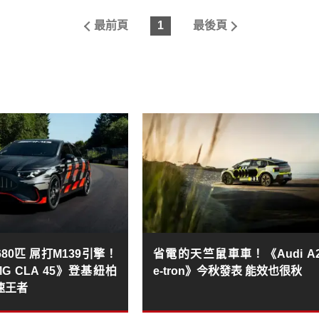
最前頁
1
最後頁
80匹 屌打M139引擎！
省電的天竺鼠車車！《Audi A
G CLA 45》登基紐柏
e-tron》今秋發表 能效也很秋
速王者