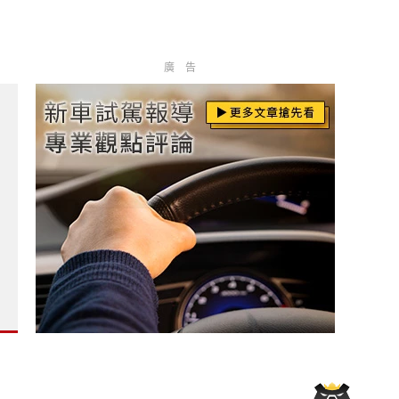
廣告
84.9萬起 升級旗艦響宴三件組 《Ford Mustang》銷量多3倍 
a TX 有望成為全新手排性能掀背?
B58輸出上調 純電續航逾千?
?
 化身天竺鼠車車?