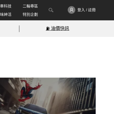
車科技
二輪專區
登入 / 註冊
味紳活
特別企劃
⛽️ 油價快訊