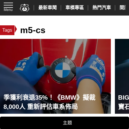
最新車聞
車模專區
熱門汽車
間諜
Menu
m5-cs
Tags
季獲利衰退35%！《BMW》擬裁
BI
8,000人 重新評估車系佈局
寶
能
主題