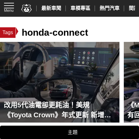
最新車聞
車模專區
熱門汽車
間諜
Menu
honda-connect
Tags
改用5代油電卻更耗油！美規
《M
《Toyota Crown》年式更新 新增換
有
檔撥片與後座舒適模式
儀
主題