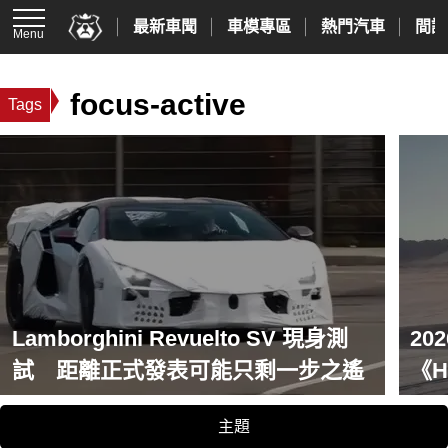
最新車聞
車模專區
熱門汽車
間諜
Menu
focus-active
Tags
Lamborghini Revuelto SV 現身測
2
試 距離正式發表可能只剩一步之遙
《H
《Ki
主題
Cr