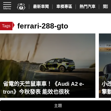
最新車聞
車模專區
熱門汽車
間諜
Menu
ferrari-288-gto
Tags
省電的天竺鼠車車！《Audi A2 e-
小改
tron》今秋發表 能效也很秋
擎
主題