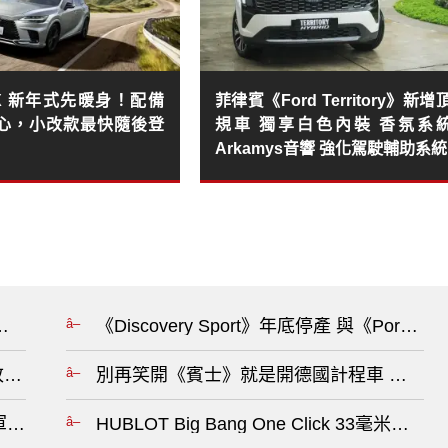
 RX 新年式先暖身！配備
菲律賓《Ford Territory》新增
心，小改款最快隨後登
規車 獨享白色內裝 香氛系
Arkamys音響 強化駕駛輔助系統
 沒有回頭路！哪怕美國曾召回逾14萬輛儀表黑畫面?
《Discovery Sport》年底停產 與《Pors
萬 改用V6引擎&配備更豐富 現款2.0T促銷送美國來回機票?
別再笑開《賓士》就是開德國計程車 這門生
保時捷衛冕 Formula E 製造商世界冠軍 Jake Dennis 代表客戶車隊 Andretti 登上頒獎台?