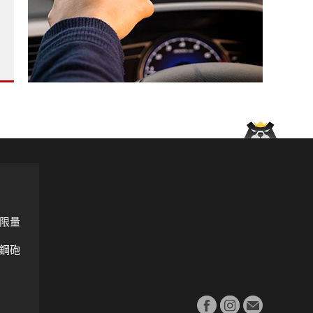
新增頂規車 換上淺色內裝 強化Co-Pilot360系統 ?
Corolla Cross創單月新高?
全台RS Roadshow熱血啟動?
限量
鋼砲