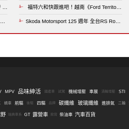
發 降低研發成本與加速產品佈局?
福特六和快跟進吧！越南《Ford Territory》
i Tucson 》還是賣不贏《Kia Sportage》！Toyota 
Skoda Motorsport 125 週年 
品味紳活
V
MPV
機械增壓
車展
STI
國產車
試駕
渦輪增壓
碳纖維
玻璃纖維
車
前驅
四驅
進排氣
轎車
二輪
後驅
品牌
越野
露營車
汽車百貨
GT
柴油車
瑞典車系
掀背