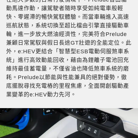
動馬達作動，讓駕駛者隨時享受如純電車般輕
快、零遲滯的暢快駕馭體驗。而當車輛進入高速
巡航狀態，系統切換至超比檔由引擎直接驅動車
輪，進一步放大燃油經濟性，完美符合Prelude
兼顧日常駕馭與假日長途GT壯遊的全能定位。此
外，e:HEV更結合「智慧型ESB電動伺服煞車系
統」進行高效動能回收，藉由為鋰離子電池回充
維持最佳蓄電量，不僅省油也降低煞車系統的磨
耗。Prelude以節能與性能兼具的絕對優勢，徹
底擺脫尋找充電樁的里程焦慮，全面開創驅動產
業變革的e:HEV動力先河。