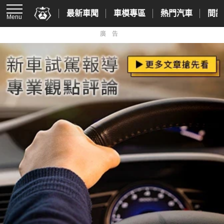
最新車聞
車模專區
熱門汽車
間諜
Menu
廣告