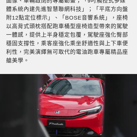
圖像、車輛啟閉的專屬動畫；「9吋觸控式多媒
體系統內建先進智慧聯網科技」；「平底方向盤
附12點定位標示」、「BOSE音響系統」，座椅
以高背式頭枕搭配跑車桶型座椅造型帶來的駕駛
一體感，提供上半身穩定包覆，駕駛座強化臀部
穩固支撐性，乘客座強化乘坐舒適性與上下車便
利性，完美演繹無可取代的電油跑車專屬精品座
艙美學。