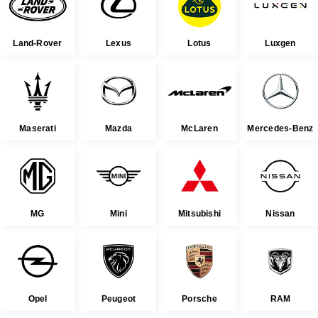
Land-Rover
Lexus
Lotus
Luxgen
Maserati
Mazda
McLaren
Mercedes-Benz
MG
Mini
Mitsubishi
Nissan
Opel
Peugeot
Porsche
RAM