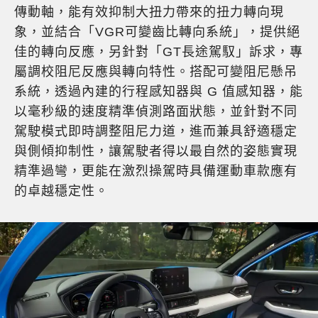
傳動軸，能有效抑制大扭力帶來的扭力轉向現
象，並結合「VGR可變齒比轉向系統」，提供絕
佳的轉向反應，另針對「GT長途駕馭」訴求，專
屬調校阻尼反應與轉向特性。搭配可變阻尼懸吊
系統，透過內建的行程感知器與 G 值感知器，能
以毫秒級的速度精準偵測路面狀態，並針對不同
駕駛模式即時調整阻尼力道，進而兼具舒適穩定
與側傾抑制性，讓駕駛者得以最自然的姿態實現
精準過彎，更能在激烈操駕時具備運動車款應有
的卓越穩定性。