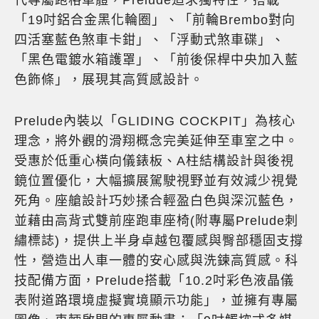
代專屬跑格車體，Prelude追求獨特性，搭載
「19吋鋁合金黑化輪圈」、「前輪Brembo對向
四活塞藍色煞車卡鉗」、「浮動式煞車碟」、
「黑色電鍍水箱護罩」、「前後保桿中央加入藍
色飾條」，展現其高質感設計。
Prelude內裝以「GLIDING COCKPIT」為核心
理念，將外觀的滑翔概念完美延伸至車室之中。
受惠於低重心橫向儀錶板、A柱結構設計與後視
鏡位置優化，大幅擴展駕駛視野並有效減少視覺
死角。座艙設計巧妙揉合輕盈白色與深沉藍色，
並藉由高背式雙前座跑車座椅(附專屬Prelude刺
繡標誌)，提供上半身卓越包覆感與臀部穩固支撐
性，營造出人車一體的安心感與洗鍊高質感。科
技配備方面，Prelude搭載「10.2吋彩色液晶儀
表附道路環境虛擬實境顯示功能」，並擁有專屬