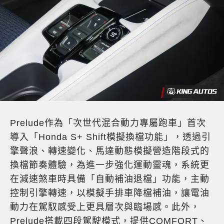
Prelude作為「次世代混合動力專屬跑車」首次
導入「Honda S+ Shift模擬換檔功能」，透過引
擎聲浪、轉速變化、馬達動態模擬營造階段式的
換檔節奏體驗，為進一步強化運動靈魂，系統更
在減速煞車時具備「自動補油退檔」功能，主動
控制引擎轉速，以模擬手排車降檔補油，讓電油
動力在駕馭感受上更具層次與臨場感。此外，
Prelude搭載四段駕駛模式，提供COMFORT、