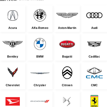
Acura
Alfa-Romeo
Aston-Martin
Audi
Bentley
BMW
Bugatti
Cadillac
Chevrolet
Chrysler
Citroen
CMC