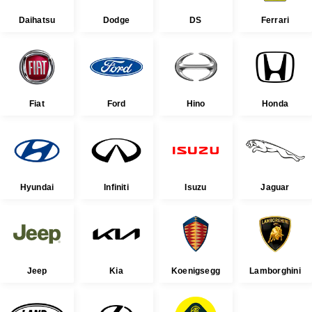
Daihatsu
Dodge
DS
Ferrari
Fiat
Ford
Hino
Honda
Hyundai
Infiniti
Isuzu
Jaguar
Jeep
Kia
Koenigsegg
Lamborghini