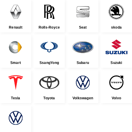
Renault
Rolls-Royce
Seat
skoda
Smart
SsangYong
Subaru
Suzuki
Tesla
Toyota
Volkswagen
Volvo