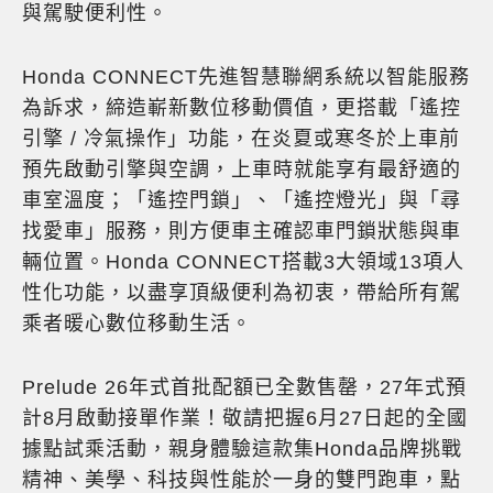
與駕駛便利性。
Honda CONNECT先進智慧聯網系統以智能服務
為訴求，締造嶄新數位移動價值，更搭載「遙控
引擎 / 冷氣操作」功能，在炎夏或寒冬於上車前
預先啟動引擎與空調，上車時就能享有最舒適的
車室溫度；「遙控門鎖」、「遙控燈光」與「尋
找愛車」服務，則方便車主確認車門鎖狀態與車
輛位置。Honda CONNECT搭載3大領域13項人
性化功能，以盡享頂級便利為初衷，帶給所有駕
乘者暖心數位移動生活。
Prelude 26年式首批配額已全數售罄，27年式預
計8月啟動接單作業！敬請把握6月27日起的全國
據點試乘活動，親身體驗這款集Honda品牌挑戰
精神、美學、科技與性能於一身的雙門跑車，點