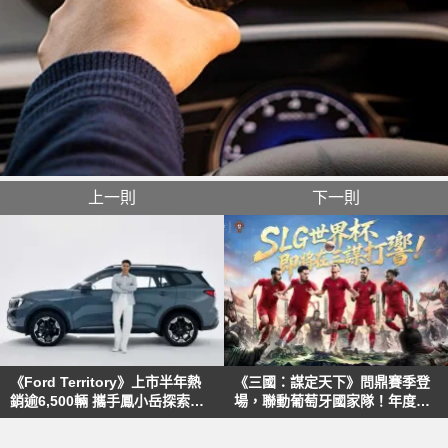
上一則
下一則
《Ford Territory》上市半年熱
《三國：謀定天下》問鼎賽季登
銷逾6,500輛 攜手鳳小岳探索更
場，聯動葡萄牙國家隊！年度紀
多可能
念日慶典火熱同步開跑!