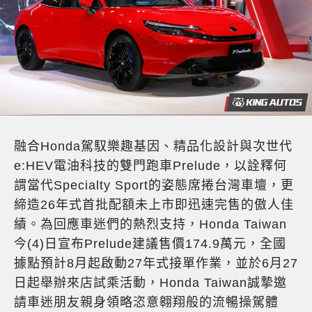
融合Honda駕馭樂趣基因、精品化設計與次世代
e:HEV電油科技的雙門跑車Prelude，以詮釋何
謂當代Specialty Sport的姿態席捲台灣車壇，更
締造26年式首批配額未上市即迅速完售的傲人佳
績。為回應車迷們的熱烈支持，Honda Taiwan
今(4)日宣布Prelude建議售價174.9萬元，全國
據點預計8月起啟動27年式接單作業，並於6月27
日起舉辦來店試乘活動，Honda Taiwan誠摯邀
請車迷朋友親身領略恣意翱翔般的流暢操駕體