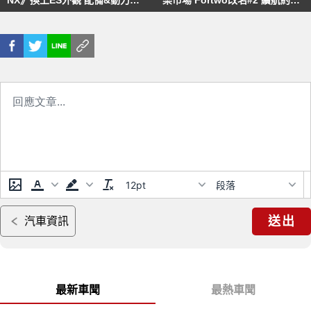
NX》換上ES外觀 配備&動力系
樂市場 Fortwo改名#2 續航約
統有望大升級
300公里 巴黎車展正式發表
12pt
段落
送出
汽車資訊
最新車聞
最熱車聞