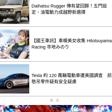
Daihatsu Rugger 傳有望回歸！五門設
定、油電動力成越野新選擇
【國王車訊】車模美女收集 Hitotsuyama
Racing 寺地みのり
Tesla 約 120 萬輛電動車遭美國調查 前
懸吊零件疑有安全疑慮
廣告