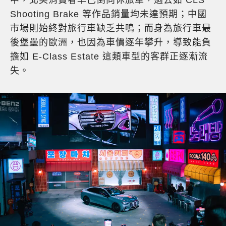
中，北美消費者早已倒向休旅車，過去如 CLS
Shooting Brake 等作品銷量均未達預期；中國
市場則始終對旅行車缺乏共鳴；而身為旅行車最
後堡壘的歐洲，也因為車價逐年攀升，導致能負
擔如 E-Class Estate 這類車型的客群正逐漸流
失。