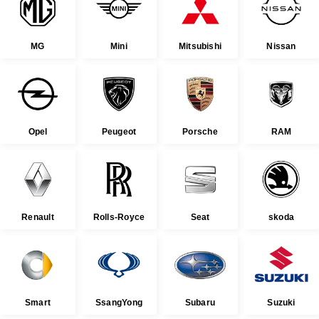
MG
Mini
Mitsubishi
Nissan
Opel
Peugeot
Porsche
RAM
Renault
Rolls-Royce
Seat
skoda
Smart
SsangYong
Subaru
Suzuki