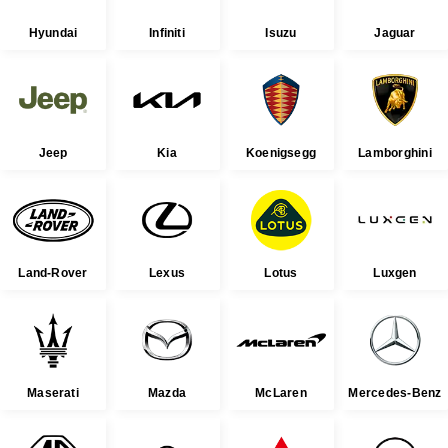
Hyundai
Infiniti
Isuzu
Jaguar
Jeep
Kia
Koenigsegg
Lamborghini
Land-Rover
Lexus
Lotus
Luxgen
Maserati
Mazda
McLaren
Mercedes-Benz