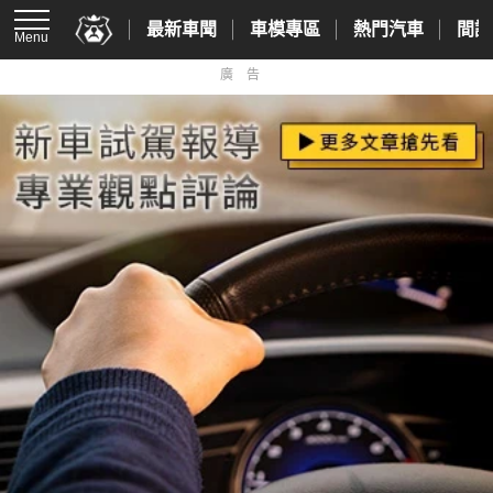
最新車聞
車模專區
熱門汽車
間諜
Menu
廣告