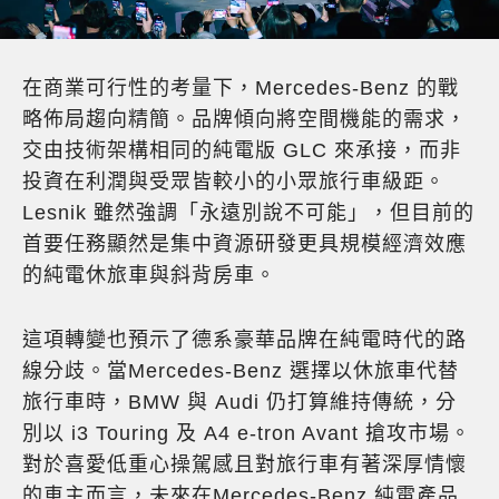
在商業可行性的考量下，Mercedes-Benz 的戰
略佈局趨向精簡。品牌傾向將空間機能的需求，
交由技術架構相同的純電版 GLC 來承接，而非
投資在利潤與受眾皆較小的小眾旅行車級距。
Lesnik 雖然強調「永遠別說不可能」，但目前的
首要任務顯然是集中資源研發更具規模經濟效應
的純電休旅車與斜背房車。
這項轉變也預示了德系豪華品牌在純電時代的路
線分歧。當Mercedes-Benz 選擇以休旅車代替
旅行車時，BMW 與 Audi 仍打算維持傳統，分
別以 i3 Touring 及 A4 e-tron Avant 搶攻市場。
對於喜愛低重心操駕感且對旅行車有著深厚情懷
的車主而言，未來在Mercedes-Benz 純電產品