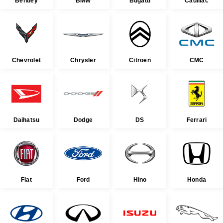
Bentley
BMW
Bugatti
Cadillac
Chevrolet
Chrysler
Citroen
CMC
Daihatsu
Dodge
DS
Ferrari
Fiat
Ford
Hino
Honda