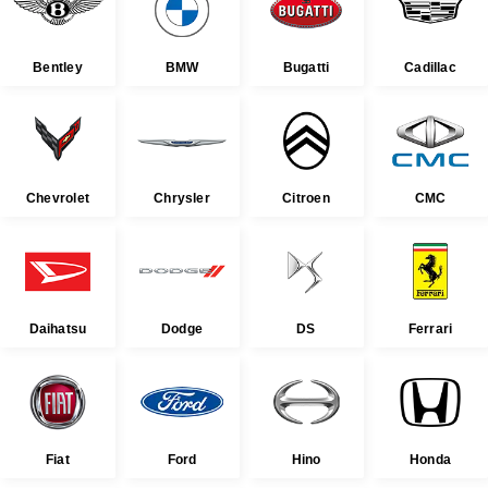
Bentley
BMW
Bugatti
Cadillac
Chevrolet
Chrysler
Citroen
CMC
Daihatsu
Dodge
DS
Ferrari
Fiat
Ford
Hino
Honda