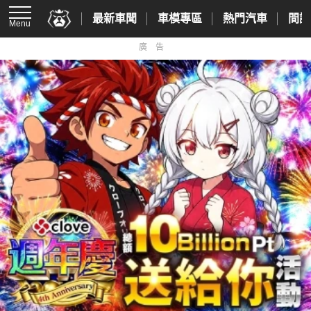
最新車聞
車模專區
熱門汽車
間諜
Menu
廣告