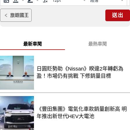
12pt
段落
送出
旅遊國王
最新車聞
最熱車聞
日圓貶勢助《Nissan》睽違2年轉虧為
盈！市場仍有挑戰 下修銷量目標
《豐田集團》電氣化車款銷量創新高 明
年推出新世代HEV大電池