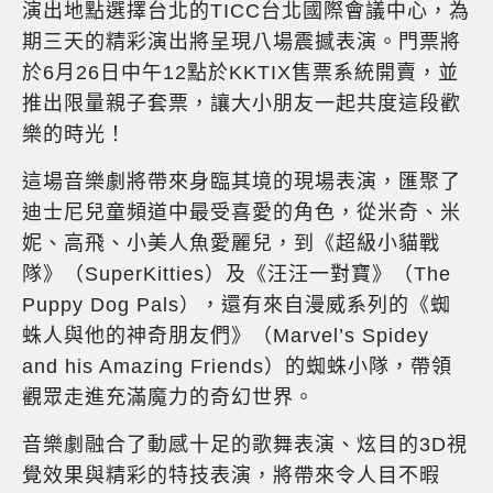
演出地點選擇台北的TICC台北國際會議中心，為
期三天的精彩演出將呈現八場震撼表演。門票將
於6月26日中午12點於KKTIX售票系統開賣，並
推出限量親子套票，讓大小朋友一起共度這段歡
樂的時光！
這場音樂劇將帶來身臨其境的現場表演，匯聚了
迪士尼兒童頻道中最受喜愛的角色，從米奇、米
妮、高飛、小美人魚愛麗兒，到《超級小貓戰
隊》（SuperKitties）及《汪汪一對寶》（The
Puppy Dog Pals），還有來自漫威系列的《蜘
蛛人與他的神奇朋友們》（Marvel’s Spidey
and his Amazing Friends）的蜘蛛小隊，帶領
觀眾走進充滿魔力的奇幻世界。
音樂劇融合了動感十足的歌舞表演、炫目的3D視
覺效果與精彩的特技表演，將帶來令人目不暇