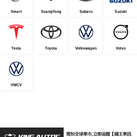
Smart
SsangYong
Subaru
Suzuki
Tesla
Toyota
Volkswagen
Volvo
VWCV