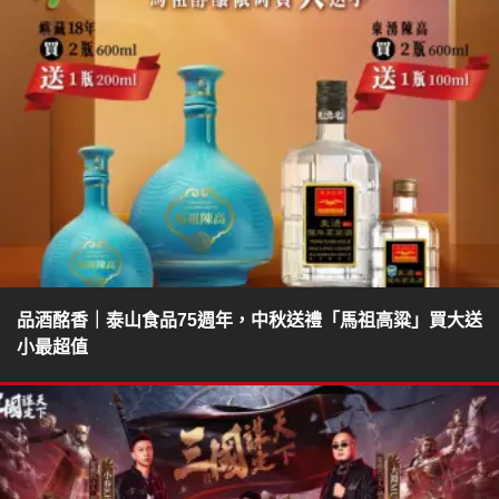
品酒酩香｜泰山食品75週年，中秋送禮「馬祖高粱」買大送
小最超值