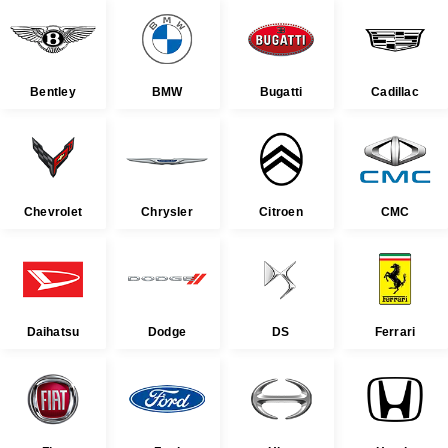
Bentley
BMW
Bugatti
Cadillac
Chevrolet
Chrysler
Citroen
CMC
Daihatsu
Dodge
DS
Ferrari