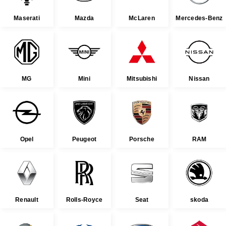
Maserati
Mazda
McLaren
Mercedes-Benz
MG
Mini
Mitsubishi
Nissan
Opel
Peugeot
Porsche
RAM
Renault
Rolls-Royce
Seat
skoda