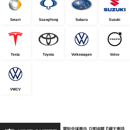
Smart
SsangYong
Subaru
Suzuki
Tesla
Toyota
Volkswagen
Volvo
VWCV