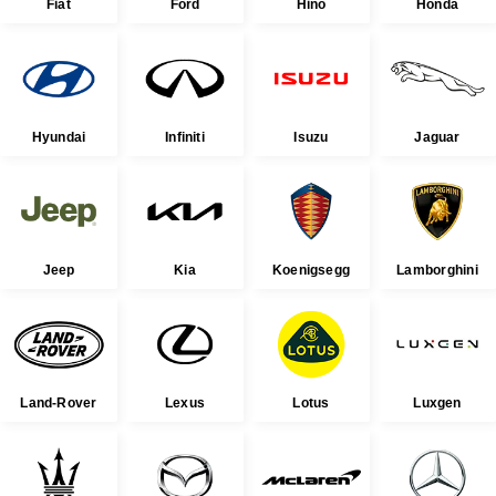
Fiat
Ford
Hino
Honda
Hyundai
Infiniti
Isuzu
Jaguar
Jeep
Kia
Koenigsegg
Lamborghini
Land-Rover
Lexus
Lotus
Luxgen