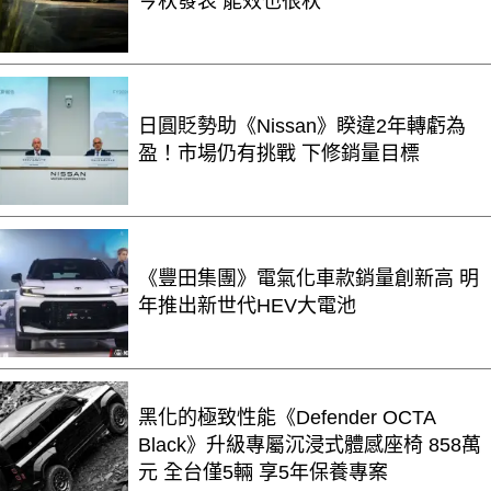
今秋發表 能效也很秋
日圓貶勢助《Nissan》睽違2年轉虧為
盈！市場仍有挑戰 下修銷量目標
《豐田集團》電氣化車款銷量創新高 明
年推出新世代HEV大電池
黑化的極致性能《Defender OCTA
Black》升級專屬沉浸式體感座椅 858萬
元 全台僅5輛 享5年保養專案