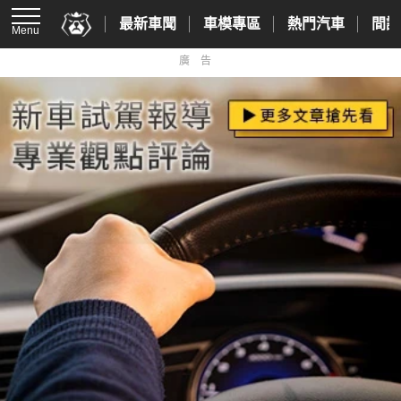
最新車聞
車模專區
熱門汽車
間諜
Menu
廣告