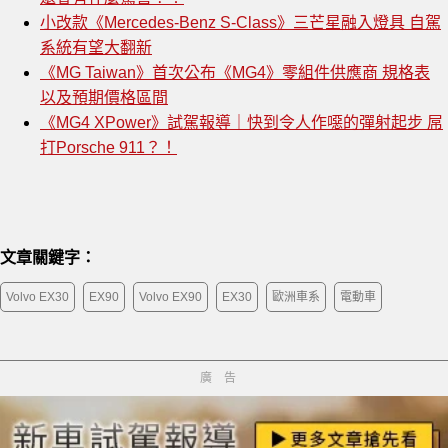
小改款《Mercedes-Benz S-Class》三芒星融入燈具 自駕
系統有望大翻新
《MG Taiwan》首次公布《MG4》零組件供應商 規格表
以及預期價格區間
《MG4 XPower》試駕報導｜快到令人作噁的彈射起步 屌
打Porsche 911？！
文章關鍵字：
Volvo EX30
EX90
Volvo EX90
EX30
歐洲車系
電動車
廣告