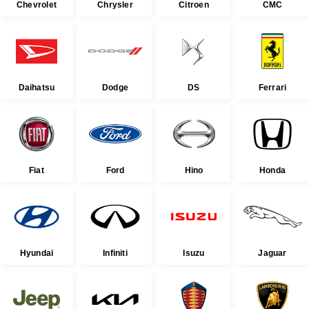
Chevrolet
Chrysler
Citroen
CMC
Daihatsu
Dodge
DS
Ferrari
Fiat
Ford
Hino
Honda
Hyundai
Infiniti
Isuzu
Jaguar