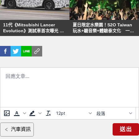
11代《Mitsubishi Lancer
夏日限定水樂園！S2O Taiwan
Evolution》測試車首次曝光 同
玩水+聽音樂+體驗泰文化 一票
步見光死！
滿足3種願望 S2O Taiwan首度規
劃「泡泡大戰」 一入場就會濕
掉
12pt
段落
送出
汽車資訊