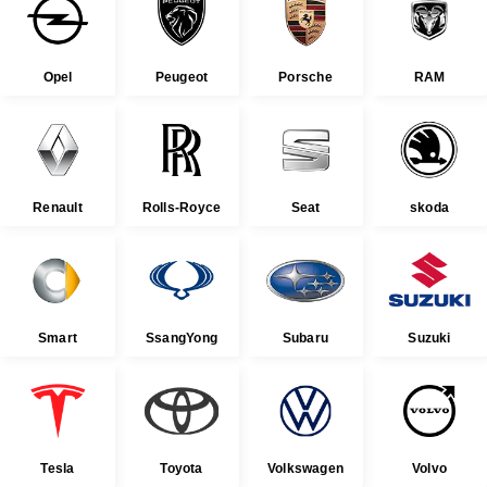
Opel
Peugeot
Porsche
RAM
Renault
Rolls-Royce
Seat
skoda
Smart
SsangYong
Subaru
Suzuki
Tesla
Toyota
Volkswagen
Volvo