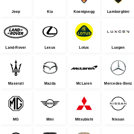
Jeep
Kia
Koenigsegg
Lamborghini
Land-Rover
Lexus
Lotus
Luxgen
Maserati
Mazda
McLaren
Mercedes-Benz
MG
Mini
Mitsubishi
Nissan