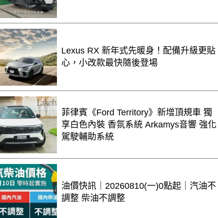
Lexus RX 新年式先暖身！配備升級更貼
心，小改款最快隨後登場
菲律賓《Ford Territory》新增頂規車 獨
享白色內裝 香氛系統 Arkamys音響 強化
駕駛輔助系統
油價快訊｜20260810(一)0點起｜汽油不
調整 柴油不調整