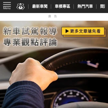
最新車聞
車模專區
熱門汽車
間諜
Menu
廣告