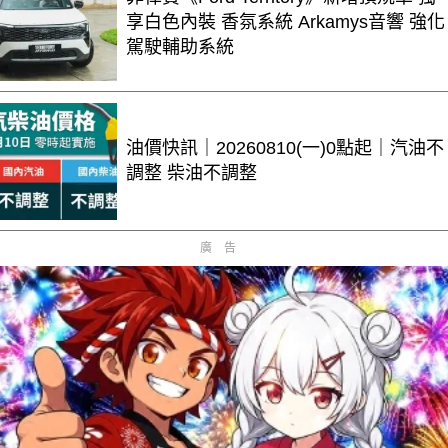
享白色內裝 香氛系統 Arkamys音響 強化
駕駛輔助系統
油價快訊｜20260810(一)0點起｜汽油不
調整 柴油不調整
廣告