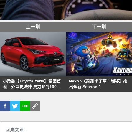
上一則
下一則
小改款《Toyota Yaris》泰國首
Nexon《跑跑卡丁車：飄移》推
發｜外型更洗鍊 馬力降到100匹
出全新 Season 1
內