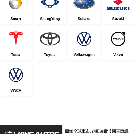
Smart
SsangYong
Subaru
Suzuki
Tesla
Toyota
Volkswagen
Volvo
VWCV