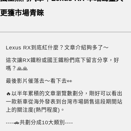
更獲市場青睞
Lexus RX到底紅什麼？文章介紹夠多了～
這次讓RX鐵粉或國王鐵粉們底下留言分享，好
嗎？🙏🙏
最後影片催落去～看下去👀
🔥以半年累積的文章瀏覽數劃分，剛好可以看出
一款新車從海外發表到台灣市場銷售這段期間站
上的關注度(熱門程度)。
----🚗共劃分成10大類別----