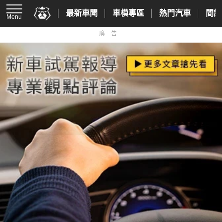
最新車聞
車模專區
熱門汽車
間諜
Menu
廣告