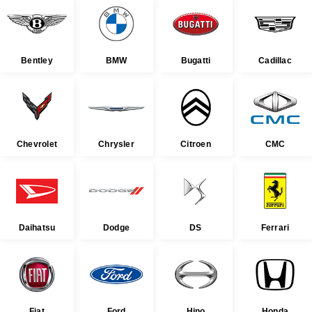
Bentley
BMW
Bugatti
Cadillac
Chevrolet
Chrysler
Citroen
CMC
Daihatsu
Dodge
DS
Ferrari
Fiat
Ford
Hino
Honda