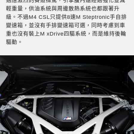
適應激烈的賽道操駕，引擎腹內還經過強化並減
輕重量，供油系統與周邊散熱系統也都跟著升
級。不過M4 CSL只提供8速M Steptronic手自排
變速箱，並沒有手排變速箱可選，同時考慮到車
重也沒有裝上M xDrive四驅系統，而是維持後輪
驅動。