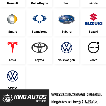
Renault
Rolls-Royce
Seat
skoda
Smart
SsangYong
Subaru
Suzuki
Tesla
Toyota
Volkswagen
Volvo
VWCV