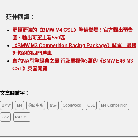
延伸閱讀：
更輕更強的《BMW M4 CSL》準備登場！官方釋出預告
圖、輸出可望上看550匹
《BMW M3 Competition Racing Package》試駕︱最接
近超跑的四門房車
直六NA引擎經典之最 行駛里程僅3萬的《BMW E46 M3
CSL》英國開賣
文章關鍵字：
BMW
M4
德國車系
寶馬
Goodwood
CSL
M4 Competition
G82
M4 CSL