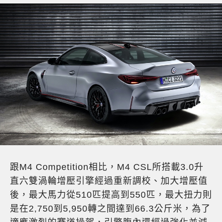
跟M4 Competition相比，M4 CSL所搭載3.0升
直六雙渦輪增壓引擎經過重新調校、加大增壓值
後，最大馬力從510匹提高到550匹，最大扭力則
是在2,750到5,950轉之間達到66.3公斤米，為了