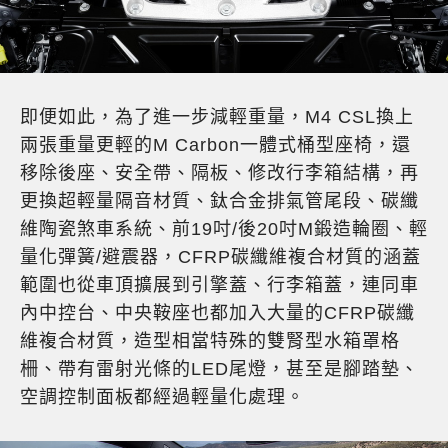
即便如此，為了進一步減輕重量，M4 CSL換上
兩張重量更輕的M Carbon一體式桶型座椅，還
移除後座、安全帶、隔板、修改行李箱結構，再
更換超輕量隔音材質、鈦合金排氣管尾段、碳纖
維陶瓷煞車系統、前19吋/後20吋M鍛造輪圈、輕
量化彈簧/避震器，CFRP碳纖維複合材質的涵蓋
範圍也從車頂擴展到引擎蓋、行李箱蓋，連同車
內中控台、中央鞍座也都加入大量的CFRP碳纖
維複合材質，造型相當特殊的雙腎型水箱罩格
柵、帶有雷射光條的LED尾燈，甚至是腳踏墊、
空調控制面板都經過輕量化處理。