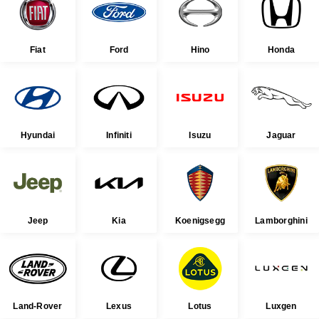
Fiat
Ford
Hino
Honda
Hyundai
Infiniti
Isuzu
Jaguar
Jeep
Kia
Koenigsegg
Lamborghini
Land-Rover
Lexus
Lotus
Luxgen