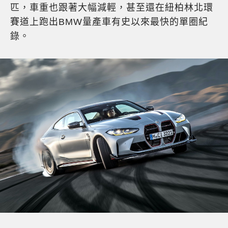
匹，車重也跟著大幅減輕，甚至還在紐柏林北環
賽道上跑出BMW量產車有史以來最快的單圈紀
錄。