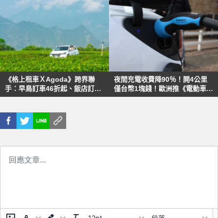
《格上租車ＸAgoda》跨界聯
夜間充電收費降90％！開4公里
手：早鳥訂車46折起、飯店訂房
僅台幣1塊錢！歐洲推《電動車》
9折再9%再送優惠券
有高招、兼顧電網負荷
12pt