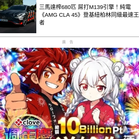
三馬達榨680匹 屌打M139引擎！純電
《AMG CLA 45》登基紐柏林同級最速王
者
廣告