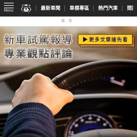
最新車聞
車模專區
熱門汽車
間諜
Menu
廣告