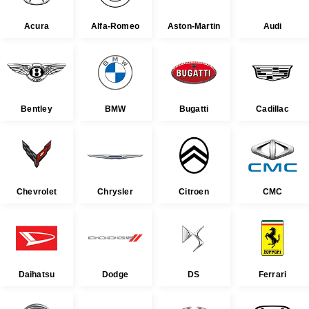
Acura
Alfa-Romeo
Aston-Martin
Audi
Bentley
BMW
Bugatti
Cadillac
Chevrolet
Chrysler
Citroen
CMC
Daihatsu
Dodge
DS
Ferrari