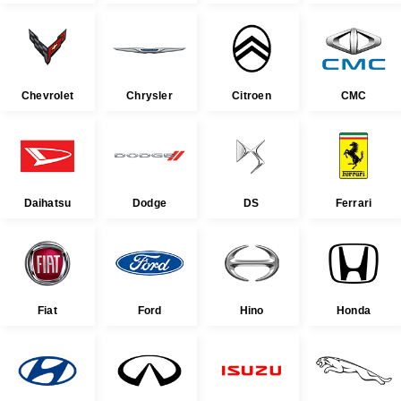
Chevrolet
Chrysler
Citroen
CMC
Daihatsu
Dodge
DS
Ferrari
Fiat
Ford
Hino
Honda