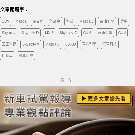
文章關鍵字：
SUV
Mazda
馬自達
休旅車
科技
Mazda 3
柴油引擎
房車
Skyactiv
Skyactiv-D
MX-5
Skyactiv-G
CX-5
汽油引擎
CUV
國王學苑
Skyactiv X
Mazda 6
CX-30
直六引擎
汽車科技
日系車
引擎科技
廣告