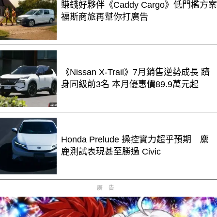
賺錢好夥伴《Caddy Cargo》低門檻方案
福斯商旅再幫你打廣告
《Nissan X-Trail》7月銷售逆勢成長 躋
身同級前3名 本月優惠價89.9萬元起
Honda Prelude 操控實力超乎預期 麋
鹿測試表現甚至勝過 Civic
廣告