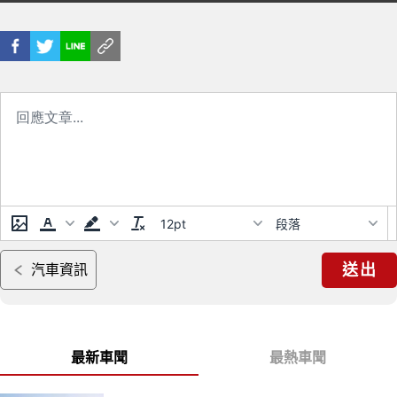
《Bentley Bentaga S》即將導
買《Volkswagen Golf》價差高
入
達3百萬
12pt
段落
送出
汽車資訊
最新車聞
最熱車聞