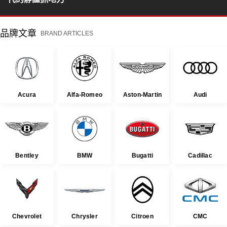
品牌文章
BRAND ARTICLES
Acura
Alfa-Romeo
Aston-Martin
Audi
Bentley
BMW
Bugatti
Cadillac
Chevrolet
Chrysler
Citroen
CMC