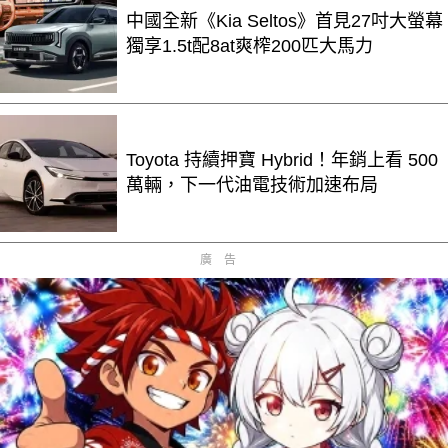
中國全新《Kia Seltos》首見27吋大螢幕
獨享1.5t配8at爽榨200匹大馬力
Toyota 持續押寶 Hybrid！年銷上看 500
萬輛，下一代油電技術加速布局
廣告