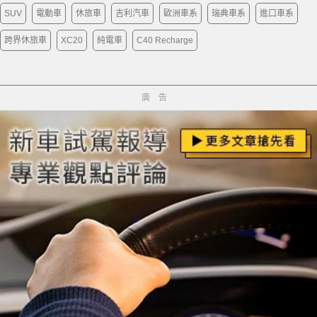
SUV
電動車
休旅車
吉利汽車
歐洲車系
瑞典車系
進口車系
跨界休旅車
XC20
純電車
C40 Recharge
廣告