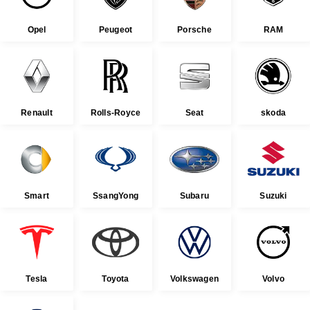
Opel
Peugeot
Porsche
RAM
Renault
Rolls-Royce
Seat
skoda
Smart
SsangYong
Subaru
Suzuki
Tesla
Toyota
Volkswagen
Volvo