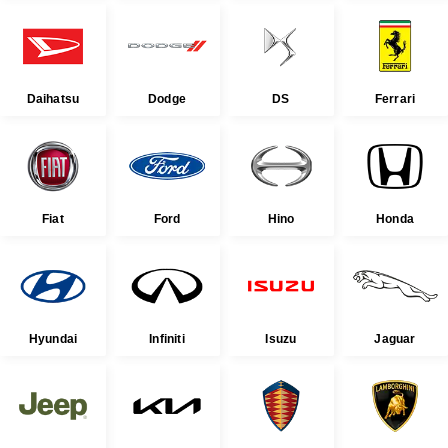
Daihatsu
Dodge
DS
Ferrari
Fiat
Ford
Hino
Honda
Hyundai
Infiniti
Isuzu
Jaguar