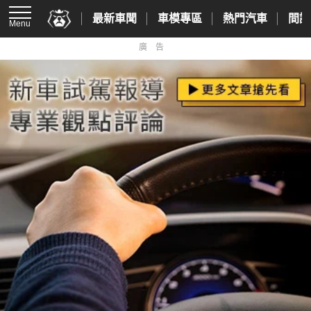
最新車聞
車模專區
熱門汽車
間諜
Menu
廣告