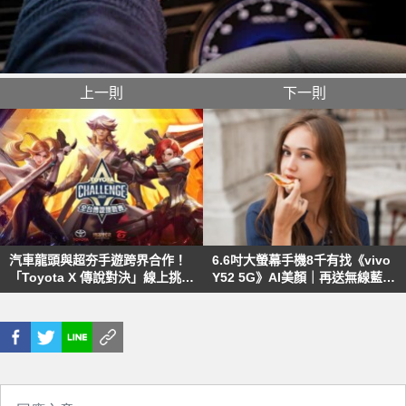
上一則
下一則
汽車龍頭與超夯手遊跨界合作！
6.6吋大螢幕手機8千有找《vivo
「Toyota X 傳說對決」線上挑戰
Y52 5G》AI美顏｜再送無線藍牙
賽 冠軍享20萬、車主參賽即獲獎
耳機
勵