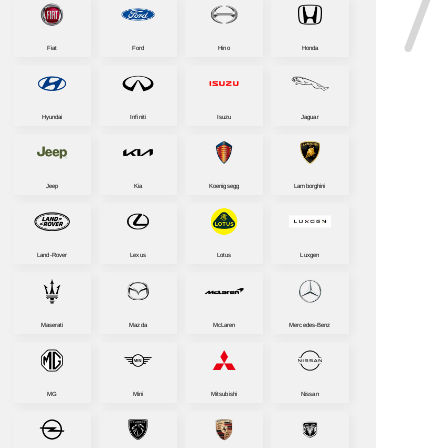
Fiat
Ford
Hino
Honda
Hyundai
Infiniti
Isuzu
Jaguar
行拉丁美洲版Chevrolet Onix
Jeep
Kia
Koenigsegg
Lamborghini
Land-Rover
Lexus
Lotus
Luxgen
Maserati
Mazda
McLaren
Mercedes-Benz
MG
Mini
Mitsubishi
Nissan