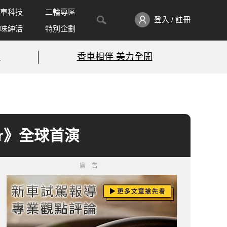
車科技
二輪專區
登入 / 註冊
味紳活
特別企劃
!
香車相伴 美力全開
ier》全球首演
廣告