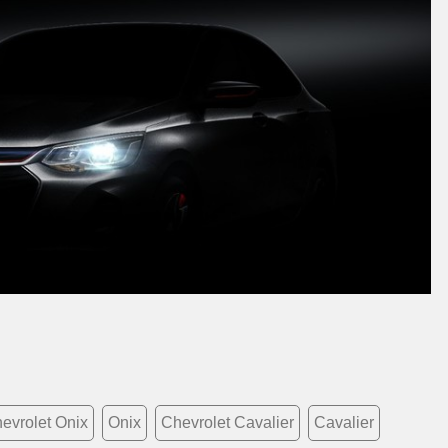
evrolet Onix
Onix
Chevrolet Cavalier
Cavalier