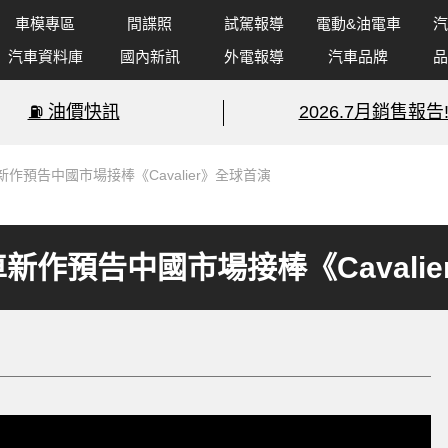
車模專區
間諜照
試駕報導
電動&油電車
汽
汽車資料庫
國內新訊
外電報導
汽車品牌
品
⛽️ 油價快訊
2026.7月銷售報告
》房車新作預告中國市場接棒《Cavalier》全球首演
x》房車新作預告中國市場接棒《Caval