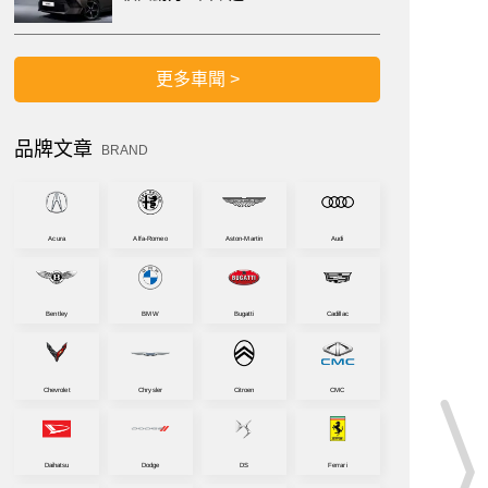
更多車聞 >
品牌文章
BRAND
Acura
Alfa-Romeo
Aston-Martin
Audi
Bentley
BMW
Bugatti
Cadillac
Chevrolet
Chrysler
Citroen
CMC
Daihatsu
Dodge
DS
Ferrari