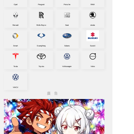
Opel
Peugeot
Porsche
RAM
Renault
Rolls-Royce
Seat
skoda
Smart
SsangYong
Subaru
Suzuki
Tesla
Toyota
Volkswagen
Volvo
VWCV
廣告