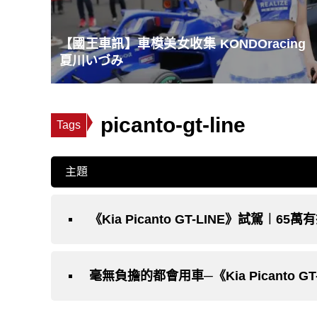
【國王車訊】車模美女收集 KONDOracing
夏川いづみ
picanto-gt-line
Tags
主題
《Kia Picanto GT-LINE》試駕
毫無負擔的都會用車─《Kia Picanto G