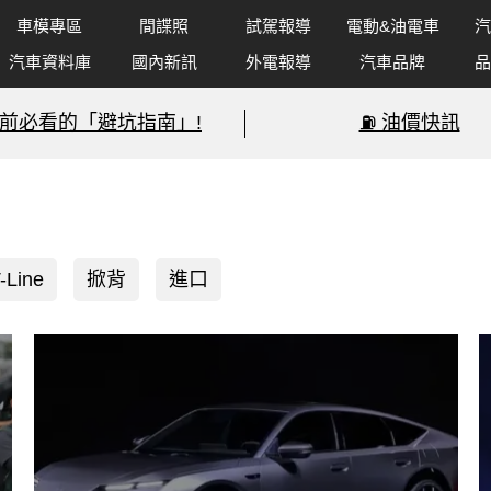
車模專區
間諜照
試駕報導
電動&油電車
汽
汽車資料庫
國內新訊
外電報導
汽車品牌
品
前必看的「避坑指南」!
⛽️ 油價快訊
-Line
掀背
進口