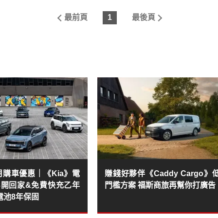
最前頁
1
最後頁
8月購車優惠｜《Kia》電
賺錢好夥伴《Caddy Cargo》
88開回家&免費快充乙年
門檻方案 福斯商旅再幫你打廣告
電池8年保固