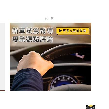
廣告
今秋發表 能效也很秋?
84.9萬起 升級旗艦響宴三件組 《Ford Mustang》銷量多3倍 
shqai e-Power》一桶油跑1,980公里 創金氏新紀錄?
竟是可以買2台Mazda CX-5 還是補助後比CR-V e:HEV