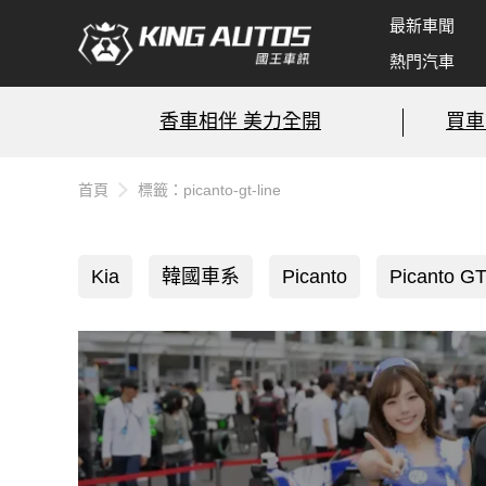
最新車聞
熱門汽車
香車相伴 美力全開
買車
首頁
標籤：picanto-gt-line
Kia
韓國車系
Picanto
Picanto GT