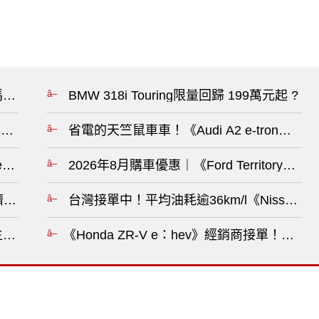
？?
BMW 318i Touring限量回歸 199萬元起 ?
車《Outback》降13萬《Forester Hybrid》升級5年保固?
省電的天竺鼠車車！《Audi A2 e-tron》
Benz》德國光環消失中?
2026年8月購車優惠｜《Ford Territory》
長 躋身同級前3名 本月優惠價89.9萬元起 ?
台灣接單中！平均油耗逾36km/l《Nissan Qa
張調降汽車關稅 給人民合理車價?
《Honda ZR-V e：hev》經銷商接單！售價究