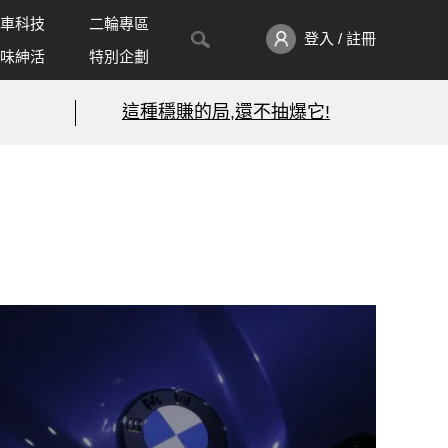
車科技
二輪專區
登入 / 註冊
味紳活
特別企劃
這種穩賺的局,還不抽爆它!