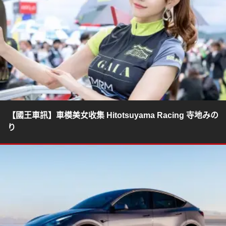
【國王車訊】車模美女收集 Hitotsuyama Racing 寺地みの
り