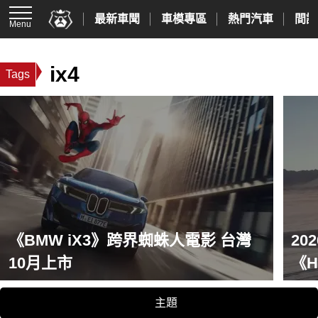
最新車聞
車模專區
熱門汽車
間諜
Menu
ix4
Tags
《BMW iX3》跨界蜘蛛人電影 台灣
2
10月上市
《H
《Ki
主題
Cr