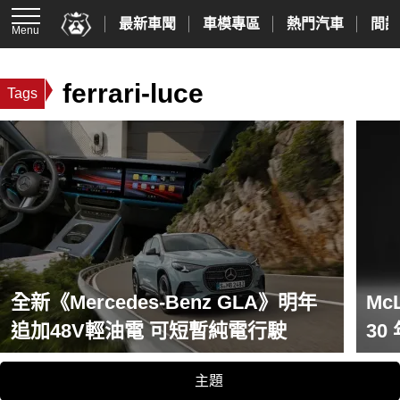
最新車聞
車模專區
熱門汽車
間諜
Menu
ferrari-luce
Tags
全新《Mercedes-Benz GLA》明年
Mc
追加48V輕油電 可短暫純電行駛
3
主題