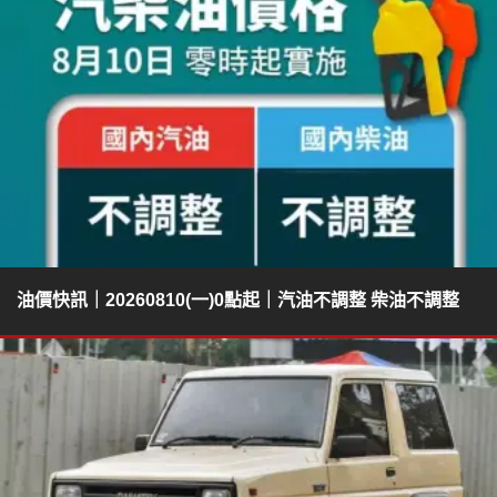
油價快訊｜20260810(一)0點起｜汽油不調整 柴油不調整