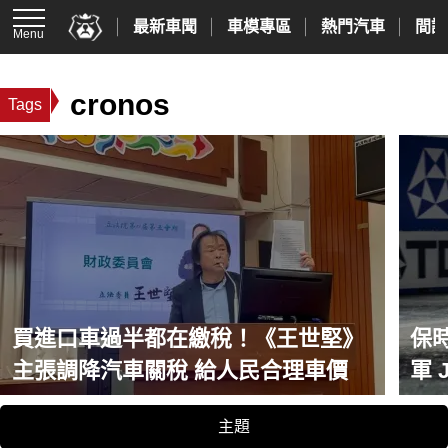
最新車聞
車模專區
熱門汽車
間諜
Menu
cronos
Tags
買進口車過半都在繳稅！《王世堅》
保時
主張調降汽車關稅 給人民合理車價
軍 Jake Dennis 代表客戶車隊
An
主題