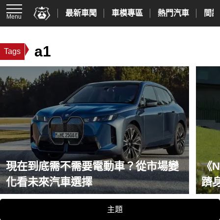
最新車聞
車模專區
熱門汽車
間諜
Menu
a1
Tags
現在到底需不需要電動車？從市場變
《N
化看未來汽車選擇
躋身
起
主題