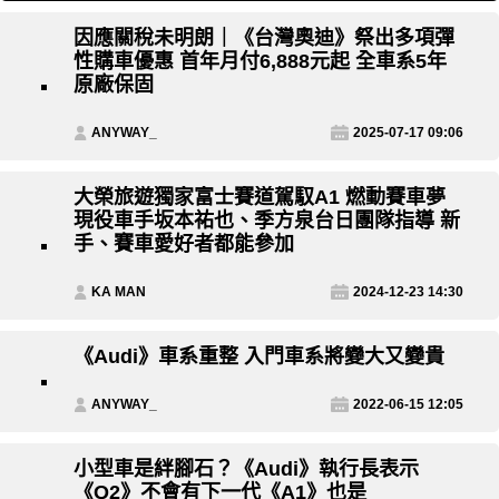
因應關稅未明朗｜《台灣奧迪》祭出多項彈
性購車優惠 首年月付6,888元起 全車系5年
原廠保固
ANYWAY_
2025-07-17 09:06
大榮旅遊獨家富士賽道駕馭A1 燃動賽車夢
現役車手坂本祐也、季方泉台日團隊指導 新
手、賽車愛好者都能參加
KA MAN
2024-12-23 14:30
《Audi》車系重整 入門車系將變大又變貴
ANYWAY_
2022-06-15 12:05
小型車是絆腳石？《Audi》執行長表示
《Q2》不會有下一代《A1》也是