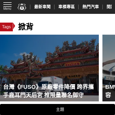
最新車聞
車模專區
熱門汽車
間諜
Menu
掀背
Tags
台灣《FUSO》原廠零件降價 跨界攜
BM
手鹿耳門天后宮 推限量聯名御守
容 
新
主題