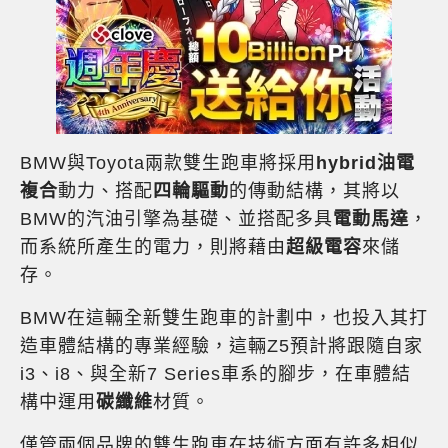
BMW與Toyota兩款雙生跑車將採用
hybrid油電
複合
動力、搭配
四輪驅動
的傳動結構，其將以
BMW的汽油引擎為基礎、並搭配多具
電動馬達
，
而系統所產生的電力，則將藉由
超級電容
來儲
存。
BMW在這輛全新雙生跑車的計劃中，也投入其打
造車體結構的專業經驗，這輛Z5預計將跟隨自家
i3、i8、與全新7 Series車系的腳步，在車體結
構中運用
碳纖維
材質。
僅管兩個品牌的雙生跑車在技術方面有許多相似