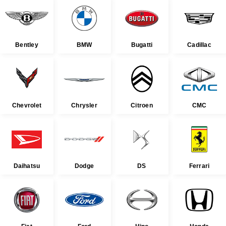
Bentley
BMW
Bugatti
Cadillac
Chevrolet
Chrysler
Citroen
CMC
Daihatsu
Dodge
DS
Ferrari