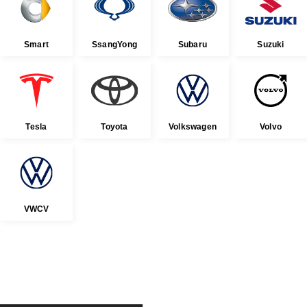
Smart
SsangYong
Subaru
Suzuki
Tesla
Toyota
Volkswagen
Volvo
VWCV