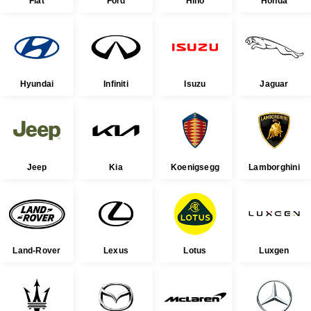
Fiat
Ford
Hino
Honda
Hyundai
Infiniti
Isuzu
Jaguar
Jeep
Kia
Koenigsegg
Lamborghini
Land-Rover
Lexus
Lotus
Luxgen