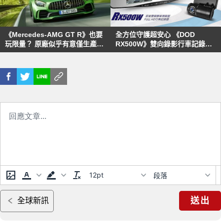
《Mercedes-AMG GT R》也要
全方位守護超安心 《DOD
玩限量？ 原廠似乎有意僅生產
RX500W》雙向錄影行車記錄器
2000輛
上市
12pt
段落
送出
全球新訊