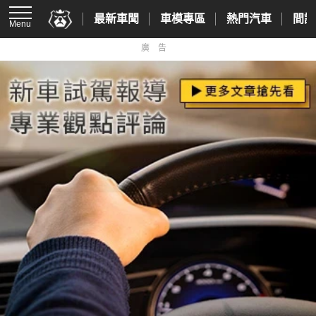
最新車聞
車模專區
熱門汽車
間諜
Menu
廣告