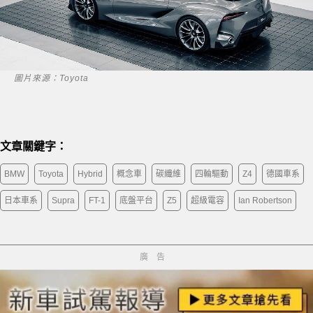
圖片來源：Toyota
文章關鍵字：
BMW
Toyota
Hybrid
概念車
碳纖維
四輪驅動
Z4
德國車系
日本車系
Supra
FT-1
底盤平台
Z5
超級電容
Ian Robertson
廣告