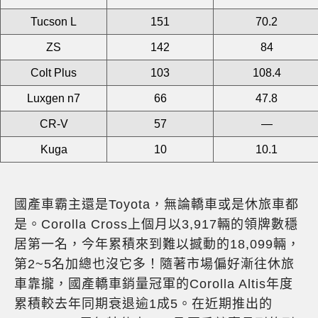
Tucson L
151
70.2
ZS
142
84
Colt Plus
103
108.4
Luxgen n7
66
47.8
CR-V
57
—
Kuga
10
10.1
國產車霸主還是Toyota，無論轎車或是休旅車都
是。Corolla Cross上個月以3,917輛的領牌數穩
居第一名，今年累積來到難以撼動的18,099輛，
第2~5名加總也沒它多！隨著市場偏好漸往休旅
車靠攏，國產轎車銷量冠軍的Corolla Altis年度
累積較去年同期衰退逾1成5。在近期推出的