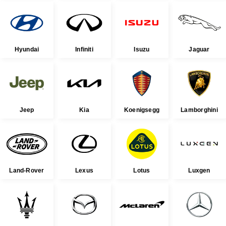
Hyundai
Infiniti
Isuzu
Jaguar
Jeep
Kia
Koenigsegg
Lamborghini
Land-Rover
Lexus
Lotus
Luxgen