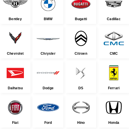
Bentley
BMW
Bugatti
Cadillac
Chevrolet
Chrysler
Citroen
CMC
Daihatsu
Dodge
DS
Ferrari
Fiat
Ford
Hino
Honda