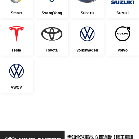
Smart
SsangYong
Subaru
Suzuki
Tesla
Toyota
Volkswagen
Volvo
VWCV