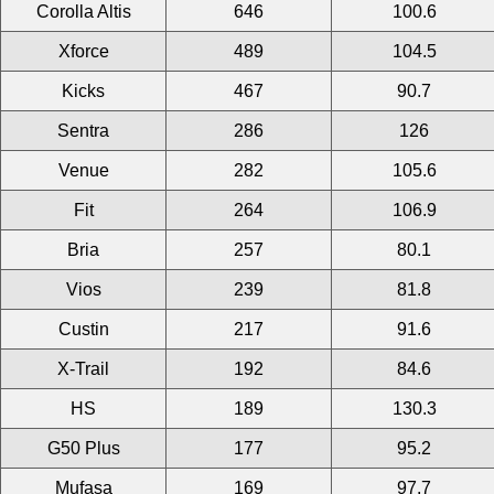
Corolla Altis
646
100.6
Xforce
489
104.5
Kicks
467
90.7
Sentra
286
126
Venue
282
105.6
Fit
264
106.9
Bria
257
80.1
Vios
239
81.8
Custin
217
91.6
X-Trail
192
84.6
HS
189
130.3
G50 Plus
177
95.2
Mufasa
169
97.7