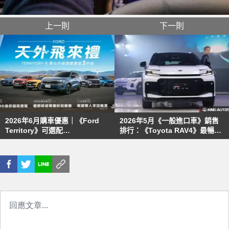
上一則
下一則
2026年6月購車優惠｜《Ford
2026年5月《一般進口車》銷售
Territory》可選配
排行：《Toyota RAV4》最暢銷
harman/kardon重低音喇叭
的2.5 占比高達5成6！《Mazda
《Ford Ranger》贈單人美國機
CX-5》全額貸逼出銷量
票 抽雙人美國機票