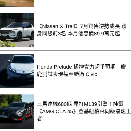
《Nissan X-Trail》7月銷售逆勢成長 躋
身同級前3名 本月優惠價89.9萬元起
Honda Prelude 操控實力超乎預期 麋
鹿測試表現甚至勝過 Civic
三馬達榨680匹 屌打M139引擎！純電
《AMG CLA 45》登基紐柏林同級最速王
者