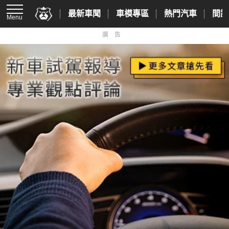
最新車聞
車模專區
熱門汽車
間諜
Menu
廣告