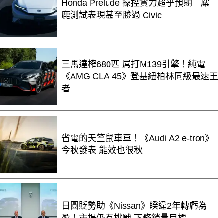
Honda Prelude 操控實力超乎預期 麋
鹿測試表現甚至勝過 Civic
三馬達榨680匹 屌打M139引擎！純電
《AMG CLA 45》登基紐柏林同級最速王
者
省電的天竺鼠車車！《Audi A2 e-tron》
今秋發表 能效也很秋
日圓貶勢助《Nissan》睽違2年轉虧為
盈！市場仍有挑戰 下修銷量目標