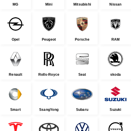
MG
Mini
Mitsubishi
Nissan
Opel
Peugeot
Porsche
RAM
Renault
Rolls-Royce
Seat
skoda
Smart
SsangYong
Subaru
Suzuki