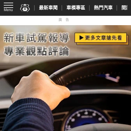
最新車聞
車模專區
熱門汽車
間諜
Menu
廣告