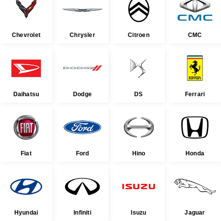
Chevrolet
Chrysler
Citroen
CMC
Daihatsu
Dodge
DS
Ferrari
Fiat
Ford
Hino
Honda
Hyundai
Infiniti
Isuzu
Jaguar