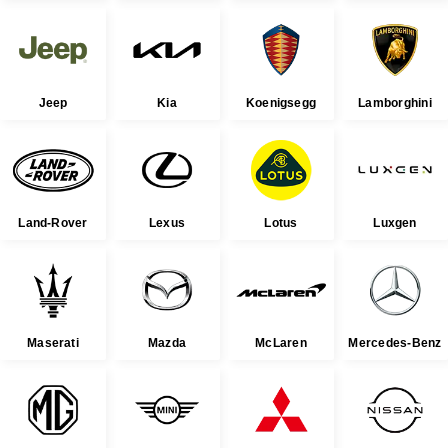
Jeep
Kia
Koenigsegg
Lamborghini
Land-Rover
Lexus
Lotus
Luxgen
Maserati
Mazda
McLaren
Mercedes-Benz