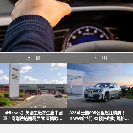
上一則
下一則
《Nissan》英國工廠將生產中國
325萬坐擁805公里超狂續航！
車！奇瑞繞過關稅屏障 直搗歐洲
BMW新世代iX3預售啟動 規格直
市場
接讓對手集體焦慮！