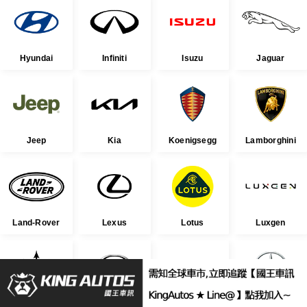
Hyundai
Infiniti
Isuzu
Jaguar
Jeep
Kia
Koenigsegg
Lamborghini
Land-Rover
Lexus
Lotus
Luxgen
Maserati
Mazda
McLaren
Mercedes-Benz