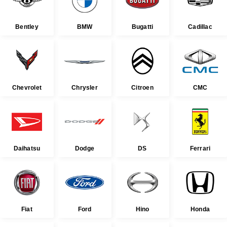
Bentley
BMW
Bugatti
Cadillac
Chevrolet
Chrysler
Citroen
CMC
Daihatsu
Dodge
DS
Ferrari
Fiat
Ford
Hino
Honda