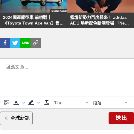
2024國產廂型車 前哨戰｜
籃壇新勢力再度襲來！ adidas
《Toyota Town Ace Van》售價
AE 1 煥新配色新潮登場 「New
調漲 《中華菱利》今年大改款
Wave深藍新潮」、「Best Of
Adi 至簡黑白」 揮灑全新色彩 掀
起籃壇新時代
12pt
段落
送出
全球新訊