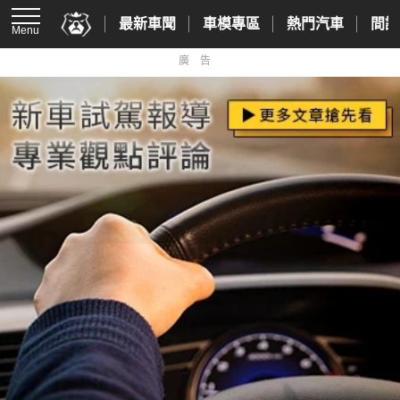
最新車聞
車模專區
熱門汽車
間諜
Menu
廣告