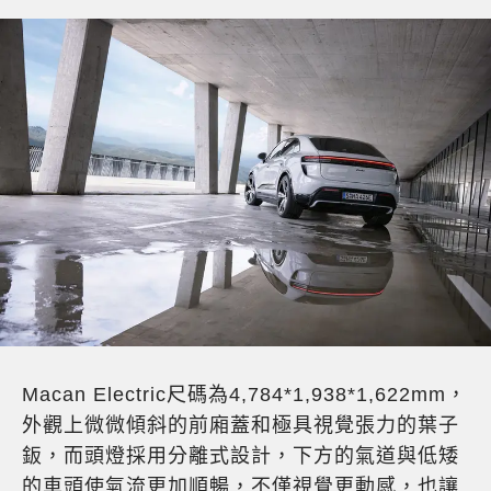
Macan Electric尺碼為4,784*1,938*1,622mm，
外觀上微微傾斜的前廂蓋和極具視覺張力的葉子
鈑，而頭燈採用分離式設計，下方的氣道與低矮
的車頭使氣流更加順暢，不僅視覺更動感，也讓