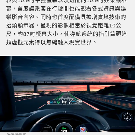
表與10.9吋中控螢幕以及選配的10.9吋娛樂顯示
幕，首度讓乘客在行駛間也能觀看各式資訊與娛
樂影音內容。同時也首度配備具擴增實境技術的
抬頭顯示器，呈現的影像相當於視覺距離10公
尺，約87吋螢幕大小，使導航系統的指引箭頭這
類虛擬元素得以無縫融入現實世界。