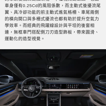
車身僅有0.25Cd的風阻係數，而主動式後擾流尾
翼、具冷卻功能的前主動式進氣格柵、車尾兩側
的橫向開口與多柵式擾流也都有助於提升空氣力
學效率。而經典的飛躍線設計與平坦的後窗相
連，無框車門搭配側刀刃造型飾板，帶來圓滑、
運動化的造型視覺。