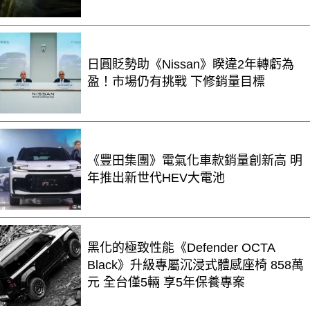
日圓貶勢助《Nissan》睽違2年轉虧為
盈！市場仍有挑戰 下修銷量目標
《豐田集團》電氣化車款銷量創新高 明
年推出新世代HEV大電池
黑化的極致性能《Defender OCTA
Black》升級專屬沉浸式體感座椅 858萬
元 全台僅5輛 享5年保養專案