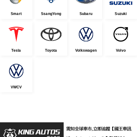
Smart
SsangYong
Subaru
Suzuki
Tesla
Toyota
Volkswagen
Volvo
VWCV