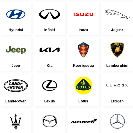
Hyundai
Infiniti
Isuzu
Jaguar
Jeep
Kia
Koenigsegg
Lamborghini
Land-Rover
Lexus
Lotus
Luxgen