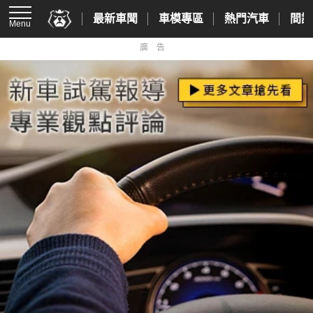
最新車聞
車模專區
熱門汽車
間諜
Menu
廣告