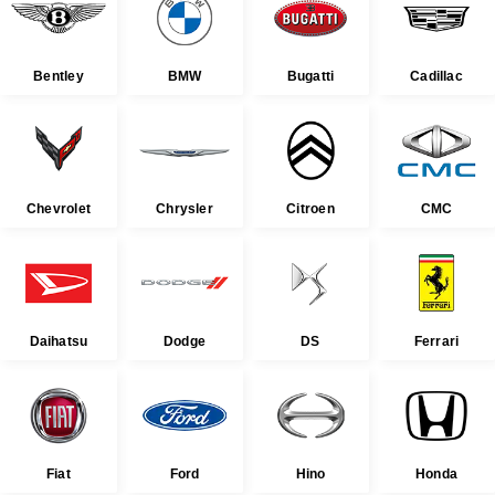
Bentley
BMW
Bugatti
Cadillac
Chevrolet
Chrysler
Citroen
CMC
Daihatsu
Dodge
DS
Ferrari
Fiat
Ford
Hino
Honda