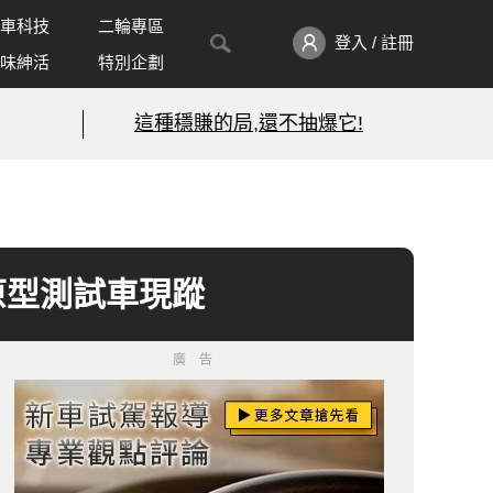
車科技
二輪專區
登入 / 註冊
味紳活
特別企劃
這種穩賺的局,還不抽爆它!
型？原型測試車現蹤
廣告