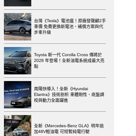
台灣《Tesla》電池瘟！原廠發聲顧2手
車價 免費更換新電池、補償方案與代
步車升級
Toyota 新一代 Corolla Cross 傳將於
2028 年登場！全新油電系統成最大亮
點
南陽快導入！全新《Hyundai
Elantra》技術剖析 車體剛性、底盤調
校與動力全面躍進
全新《Mercedes-Benz GLA》明年追
加48V輕油電 可短暫純電行駛