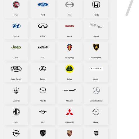
Fiat
Ford
Hino
Honda
Hyundai
Infiniti
Isuzu
Jaguar
Jeep
Kia
Koenigsegg
Lamborghini
Land-Rover
Lexus
Lotus
Luxgen
Maserati
Mazda
McLaren
Mercedes-Benz
MG
Mini
Mitsubishi
Nissan