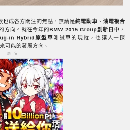
款也成各方關注的焦點，無論是
純電動車
、
油電複合
的方向。就在今年的
BMW 2015 Group創新日
中，
Plug-in Hybrid原型車
測試車的現蹤，也讓人一探
未來可能的發展方向。
廣告