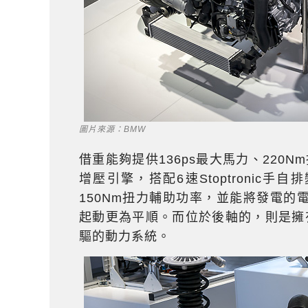
圖片來源：BMW
借重能夠提供136ps最大馬力、220Nm扭
增壓引擎，搭配6速Stoptronic
150Nm扭力輔助功率，並能將發電
起動更為平順。而位於後軸的，則是擁有
驅的動力系統。