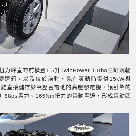
力峰直的前橫置1.5升TwinPower Turbo三缸渦輪
手自排變速箱，以及位於前軸、能在發動時提供15kW與
的電能直接儲存於高壓蓄電池的高壓發電機，讓引擎的
88ps馬力、165Nm扭力的電動馬達，形成電動四