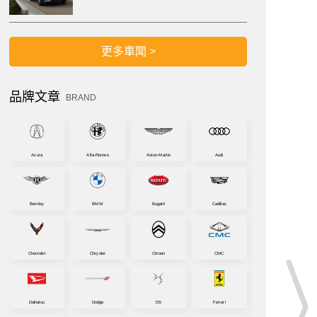
更多車聞 >
品牌文章
BRAND
Acura
Alfa-Romeo
Aston-Martin
Audi
Bentley
BMW
Bugatti
Cadillac
Chevrolet
Chrysler
Citroen
CMC
Daihatsu
Dodge
DS
Ferrari