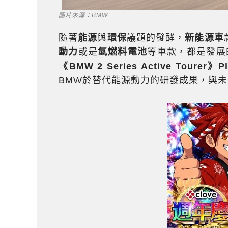
圖片來源：BMW
隨著
能源
與
環保
議題的發酵，
新能源車
動力
或是
氫燃料電池
等車款，都是發展
《BMW 2 Series Active Tourer》
BMW於替代能源動力的研發成果，與