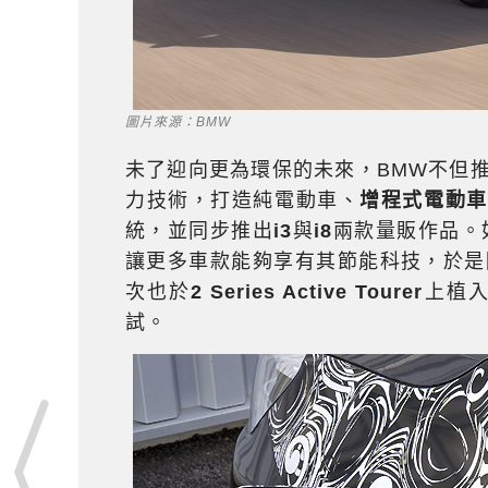
圖片來源：BMW
未了迎向更為環保的未來，BMW不但推出
力技術，打造純電動車、
增程式電動車
統，並同步推出
i3
與
i8
兩款量販作品。如
讓更多車款能夠享有其節能科技，於是
次也於
2 Series Active Tourer
上植入
試。