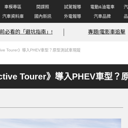
車模專區
間諜照
試駕報導
電動&油電車
汽
汽車資料庫
國內新訊
外電報導
汽車品牌
品
前必看的「避坑指南」!
專題|電影車追擊
Active Tourer》導入PHEV車型？原型測試車現蹤
 Active Tourer》導入PHEV車