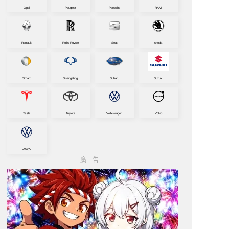
Opel
Peugeot
Porsche
RAM
Renault
Rolls-Royce
Seat
skoda
Smart
SsangYong
Subaru
Suzuki
Tesla
Toyota
Volkswagen
Volvo
VWCV
廣告