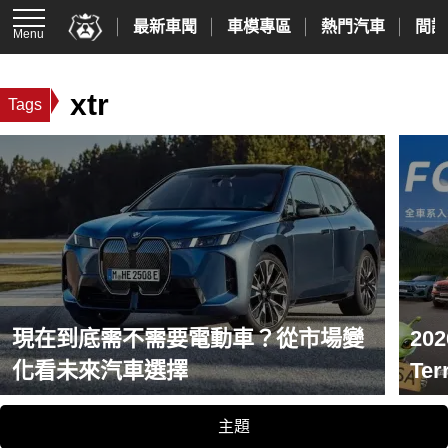
最新車聞
車模專區
熱門汽車
間諜
Menu
xtr
Tags
現在到底需不需要電動車？從市場變
20
化看未來汽車選擇
Te
件組
主題
17