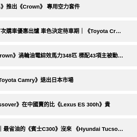
's》推出《Crown》 專用空力套件
新世代《Toyota Prius PHEV》上市後首次購車優惠出爐 車色決定待車期｜《Toyota Crown 2.4T油電》恐要等上3年
157萬元起 年度配額800輛｜《Toyota Crown》渦輪油電綜效馬力348匹 標配43項主被動安全防護系統
oyota Camry》退出日本市場
ssover》在中國賣的比《Lexus ES 300h》貴
2022年回顧 那些來晚了與沒來的車款們｜最省油的《賓士C300》沒來 《Hyundai Tucson L 2.0 / Foucs Wagon》值得等待