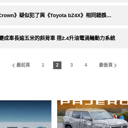
螺栓還沒鎖緊？！｜日媒驚爆《Toyota Crown》疑似犯了與《Toyota bZ4X》相同錯誤而延後上市 官方對此尚未回應
n》變成車長逾五米的斜背車 搭2.4升油電渦輪動力系統
最前頁
1
2
3
4
最後頁