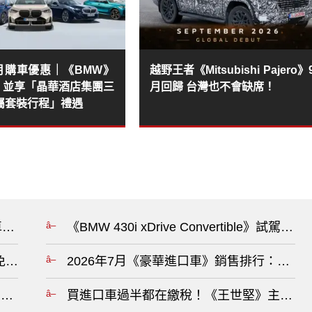
8月購車優惠｜《BMW》
越野王者《Mitsubishi Pajero》
千 並享「晶華酒店集團三
月回歸 台灣也不會缺席！
屬套裝行程」禮遇
車與跨界優勢，鎖定 Subaru Outback 市場?
《BMW 430i xDrive Convertib
繳免6千 並享「晶華酒店集團三天兩夜專屬套裝行程」禮遇?
2026年7月《豪華進口車》銷售排行：《Lexus
容 Neue Klasse 平台再添純電雙門新成員?
買進口車過半都在繳稅！《王世堅》主張調降