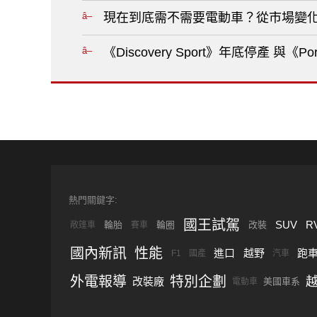
現在到底需不需要電動車？從市場變化
《Discovery Sport》年底停產 與《
熱門關鍵字:
國王試駕
SUV
R
輪胎
輪圈
改裝
敞篷車
賽車
國內新訊
性能
進口
越野
跑
F1
國產
汽車
外電報導
特別企劃
改裝廠
美國車系
電動車