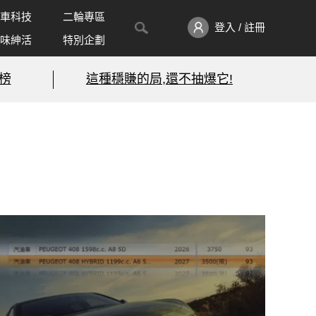
車科技
二輪專區
登入 / 註冊
味紳活
特別企劃
榜
這種穩賺的局,還不抽爆它!