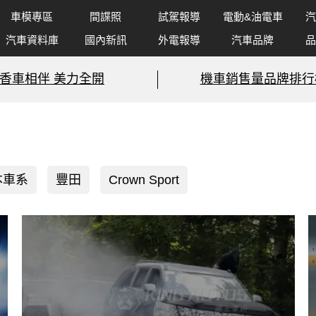
車模專區
間諜照
試駕報導
電動&油電車
汽
汽車資料庫
國內新訊
外電報導
汽車品牌
品
香車相伴 美力全開
機車銷售量品牌排行
本車系
豐田
Crown Sport