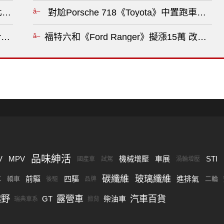
看未來汽車選擇?
對尬Porsche 718《Toyota》中置跑車賽道狂奔
Porsche Macan》相同命運 不敵歐盟GSR2法規?
福特六和《Ford Ranger》擬漲15萬 改用
品味紳活
V
MPV
機械增壓
車展
STI
國產車
試駕
渦輪增壓
碳纖維
玻璃纖維
車
前驅
四驅
進排氣
轎車
二輪
後驅
品牌
越野
露營車
汽車百貨
GT
柴油車
瑞典車系
掀背