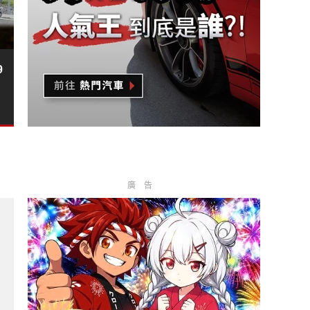
9
廣告
le》試駕報導｜給懂享受的人 陪你上山海的全天候敞篷跑車?
 NX》正便宜 大家都買200！《Mercedes-Benz》轎
汽車關稅 給人民合理車價?