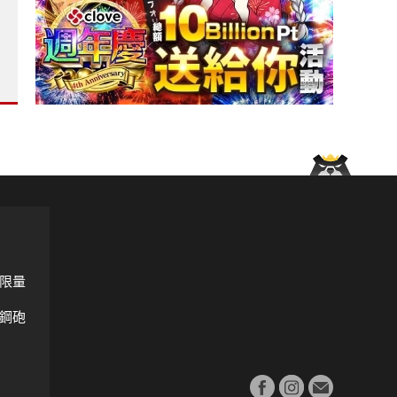
！是 Celica 還是 MR2?
V6引擎&配備更豐富 現款2.0T促銷送美國來回機票?
限量
鋼砲