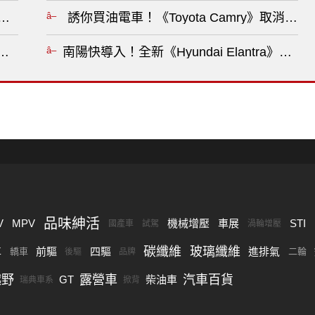
換上超大尾管 燈組細節曝光 續用V8引擎?
誘你買油電車！《Toyota Camry》取消入
引擎動力有望調升?
南陽快導入！全新《Hyundai Elantra
品味紳活
V
MPV
機械增壓
車展
STI
國產車
試駕
渦輪增壓
碳纖維
玻璃纖維
車
前驅
四驅
進排氣
轎車
二輪
後驅
品牌
越野
露營車
汽車百貨
GT
柴油車
瑞典車系
掀背