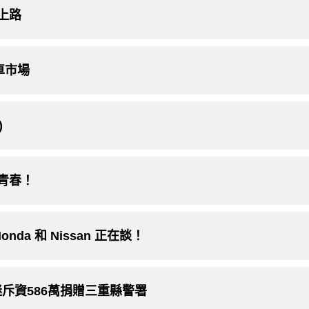
上路
車市場
)
的青春！
nda 和 Nissan 正在談！
斥資586萬捐贈三重縣警署