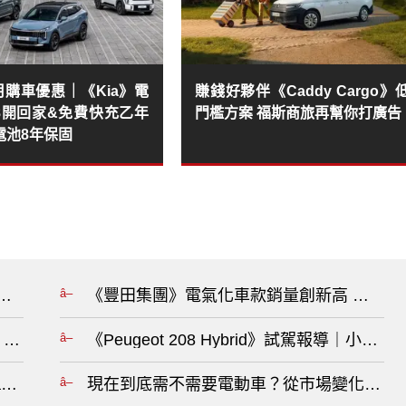
8月購車優惠｜《Kia》電
賺錢好夥伴《Caddy Cargo》
88開回家&免費快充乙年
門檻方案 福斯商旅再幫你打廣告
電池8年保固
兩年 全新Giulia不再是轎車 ?
《豐田集團》電氣化車款銷量創新高 明年推
！售價究竟是可以買2台Mazda CX-5 還是補助後比CR-V e
《Peugeot 208 Hybrid》試駕報導｜小
 Black》升級專屬沉浸式體感座椅 858萬元 全台僅5輛 享5
現在到底需不需要電動車？從市場變化看未