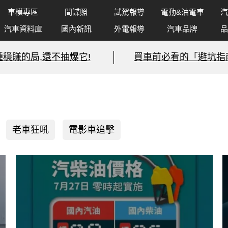
車模專區
間諜照
試駕報導
電動&油電車
汽
汽車資料庫
國內新訊
外電報導
汽車品牌
品
種穩賺的局,還不抽爆它!
買車前必看的「避坑指
老車狂吼
電影車追擊