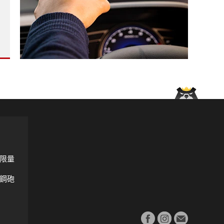
門油車 與油電車價差僅2萬 RAV4油電更划算？！?
》技術剖析 車體剛性、底盤調校與動力全面躍進?
限量
鋼砲