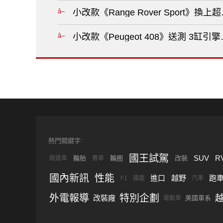
小改款《Range Rover Sport》
小改款《Peugeot 408》送測 3缸
熱門關鍵字:
國王試駕
SUV
R
輪胎
輪圈
改裝
敞篷車
賽車
國內新訊
性能
進口
越野
跑
F1
國產
汽車
外電報導
特別企劃
改裝廠
美國車系
電動車