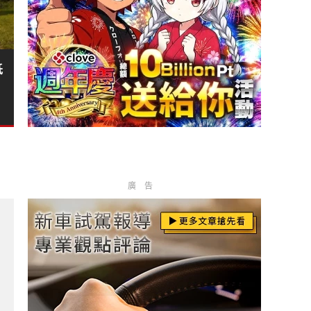
低
廣告
出新世代HEV大電池?
:HEV S便宜！？?
車大馬力 科技配備滿點?
年保養專案?
來汽車選擇?