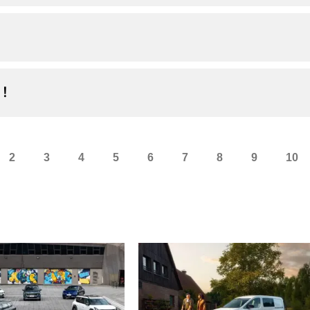
！！
2
3
4
5
6
7
8
9
10