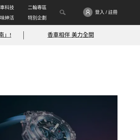
車科技
二輪專區
登入 / 註冊
味紳活
特別企劃
南」!
香車相伴 美力全開