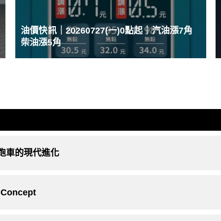
油價快訊｜20260727(一)0點起｜汽油漲7角
柴油漲5角
經典跑車的現代進化
oncept