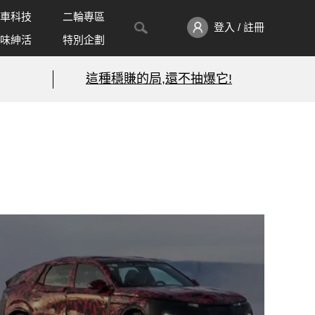
車科技
二輪專區
登入 / 註冊
味紳活
特別企劃
這種穩賺的局,還不抽爆它!