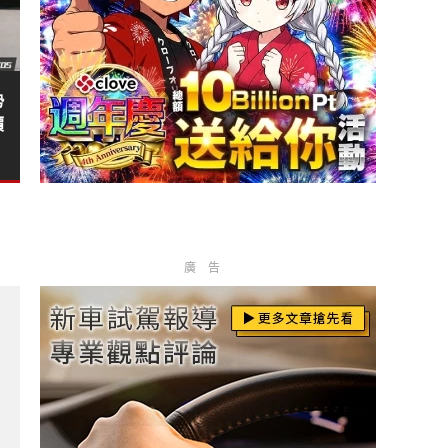
勢
價
廣告
用V6引擎&配備更豐富 現款2.0T促銷送美國來回機票?
年保養專案?
《南陽》10月導入是清舊款庫存 還是新款與海外同步上市？！?
帶 化身天竺鼠車車?