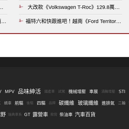
胎 中控布局意外曝光?
大改款《Volkswagen T-Roc》129.8萬
郡烽起」8月8日開啟！S1煥新服及非遺蘇繡外觀新登場
福特六和快跟進吧！越南《Ford Territory》新
品味紳活
V
MPV
機械增壓
車展
STI
國產車
試駕
渦輪增壓
碳纖維
玻璃纖維
車
前驅
四驅
進排氣
轎車
二輪
後驅
品牌
越野
露營車
汽車百貨
GT
柴油車
瑞典車系
掀背