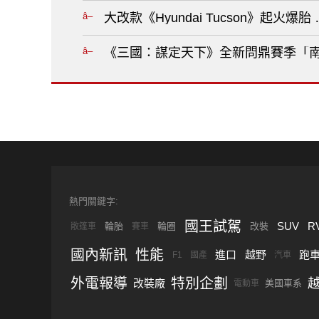
大改款《Hyundai Tucson》起火爆
《三國：謀定天下》全新問鼎賽季「南
熱門關鍵字:
國王試駕
SUV
R
輪胎
輪圈
改裝
敞篷車
賽車
國內新訊
性能
進口
越野
跑
F1
國產
汽車
外電報導
特別企劃
改裝廠
美國車系
電動車