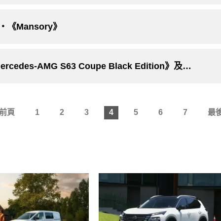
Mansory》
不到千匹不過癮！Mansory接連推出《Mercedes-AMG S63 Coupe Black Edition》及《Bentley Continental GT Speed Convertible》重改作品
前頁
1
2
3
4
5
6
7
最