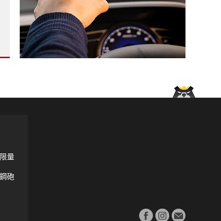
元起 車身尺碼&螢幕放大 單一1.5T48V 配備更豐富?
?
增頂規車 換上淺色內裝 強化Co-Pilot360系統 ?
限量
鋼砲