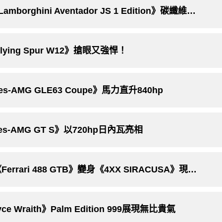
注入B2隱形轟炸機元素 Mansory精造《Lamborghini Aventador JS 1 Edition》碳纖維上身釋放闇黑殺氣！
lying Spur W12》搶眼又強悍！
s-AMG GLE63 Coupe》馬力直升840hp
s-AMG GT S》以720hp日內瓦亮相
Mansory也向「FXX K」致敬！法拉利《Ferrari 488 GTB》變身《4XX SIRACUSA》現身日內瓦車展
e Wraith》Palm Edition 999展現無比貴氣