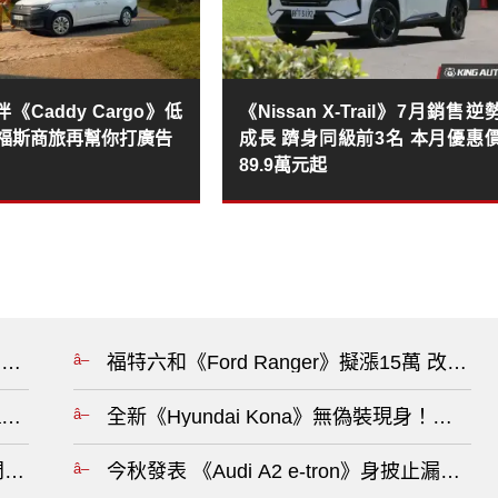
《Caddy Cargo》低
《Nissan X-Trail》7月銷售逆
 福斯商旅再幫你打廣告
成長 躋身同級前3名 本月優惠
89.9萬元起
30 年來首款手排車可能即將誕生?
福特六和《Ford Ranger》擬漲15萬 改
 Black》升級專屬沉浸式體感座椅 858萬元 全台僅5輛 享5
全新《Hyundai Kona》無偽裝現身！
連車門都搞不定！美國召回逾31萬輛?
今秋發表 《Audi A2 e-tron》身披止漏膠