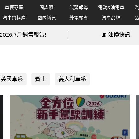
車模專區
間諜照
試駕報導
電動&油電車
汽
汽車資料庫
國內新訊
外電報導
汽車品牌
品
2026.7月銷售報告!
⛽️ 油價快訊
英國車系
賓士
義大利車系