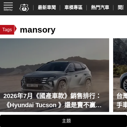
最新車聞
車模專區
熱門汽車
間諜
Menu
mansory
Tags
2026年7月《國產車款》銷售排行：
台灣
《Hyundai Tucson 》還是賣不贏
手
《Kia Sportage》！Toyota Corolla
代
主題
Cross創單月新高