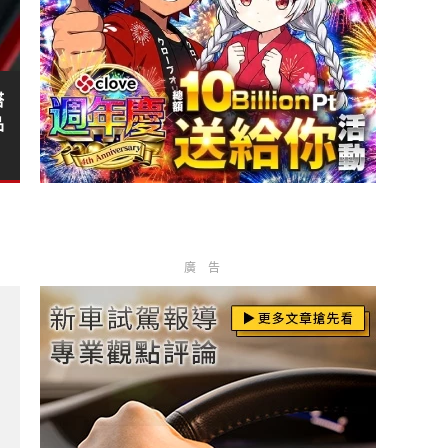
塔
品
廣告
88開回家&免費快充乙年 油電車大電池8年保固?
級登場！配備更完整、運動感再進化?
意被《比亞迪》端走了！?