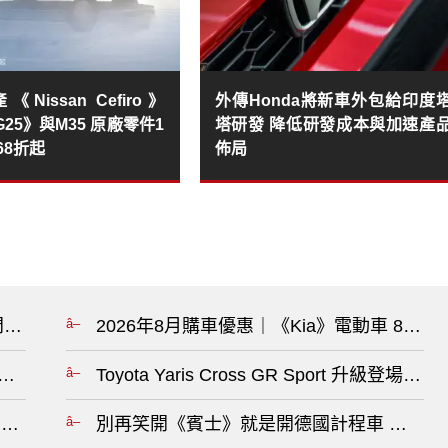
Nissan Cefiro》
外傳Honda將新車外包給印度
ti G25》與M35 原廠零件1
塔研發 降低研發成本與加速產
烤68折起
佈局
連車門都搞不定！美國召回逾31萬輛?
2026年8月購車優惠｜《Kia》電動車 88
、科技、油電全面升級，售價也可能調漲?
Toyota Yaris Cross GR Sport 升
調查 前懸吊零件疑有安全疑慮?
別再笑開《賓士》就是開德國計程車 這門生