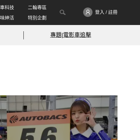
車科技
二輪專區
登入 / 註冊
味紳活
特別企劃
專題|電影車追擊