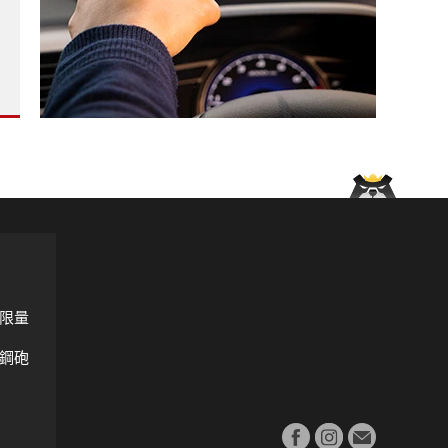
?
e Klasse 平台再添純電雙門新成員?
不等0關稅加價交車?
限量
鋼砲