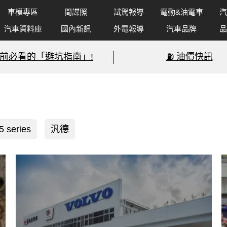
車模專區
間諜照
試駕報導
電動&油電車
汽
汽車資料庫
國內新訊
外電報導
汽車品牌
品
前必看的「避坑指南」!
⛽️ 油價快訊
5 series
汎德