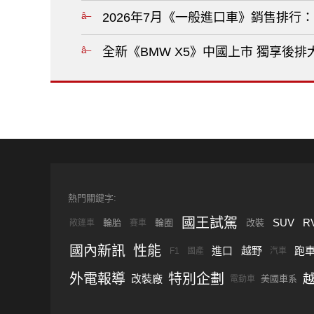
2026年7月《一般進口車》銷售排行：舊款《
全新《BMW X5》中國上市 獨享後排
熱門關鍵字:
國王試駕
SUV
R
輪胎
輪圈
改裝
敞篷車
賽車
國內新訊
性能
進口
越野
跑
F1
國產
汽車
外電報導
特別企劃
改裝廠
美國車系
電動車