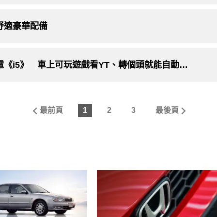
舒適豪華配備
《BMW》發表大改款《5 Series》跟純電《i5》 車上可玩遊戲看YT、轉個頭就能自動變換車道
最前頁
1
2
3
最後頁