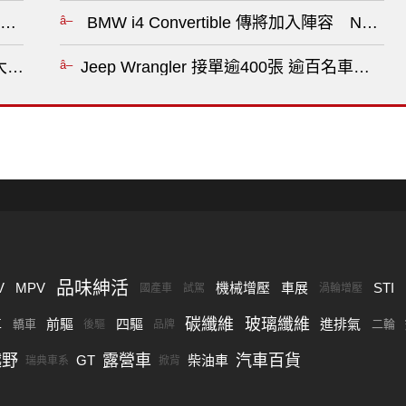
Mazda CX-5》爆大量 《Kia Sportage》不死中將
BMW i4 Convertible 傳將加入陣容 Neu
大螢幕 B58輸出上調 純電續航逾千?
Jeep Wrangler 接單逾400張 逾百名車主
品味紳活
V
MPV
機械增壓
車展
STI
國產車
試駕
渦輪增壓
碳纖維
玻璃纖維
車
前驅
四驅
進排氣
轎車
二輪
後驅
品牌
越野
露營車
汽車百貨
GT
柴油車
瑞典車系
掀背