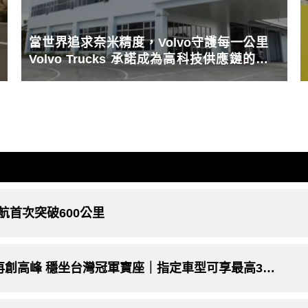
當世界追求奈米精度，Volvo守護每一公里
Volvo Trucks 承諾成為高科技供應鏈的可
靠夥伴
 續航首次突破600公里
2025年1月購車優惠｜BMW電動車銷售再創高峰 穩坐台灣冠軍寶座｜指定車型可享最高3年不限里程免費充電