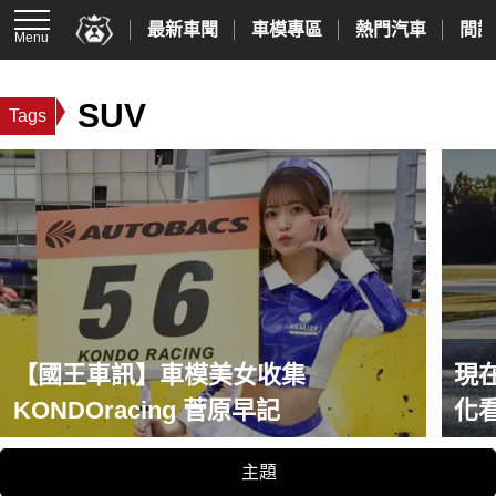
最新車聞
車模專區
熱門汽車
間諜
Menu
SUV
Tags
【國王車訊】車模美女收集
現
KONDOracing 菅原早記
化
主題