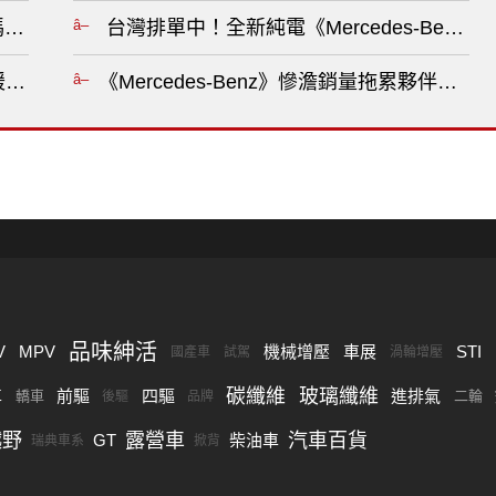
？?
台灣排單中！全新純電《Mercedes-Ben
暫緩越野休旅車開發計畫?
《Mercedes-Benz》慘澹銷量拖累夥伴《
品味紳活
V
MPV
機械增壓
車展
STI
國產車
試駕
渦輪增壓
碳纖維
玻璃纖維
車
前驅
四驅
進排氣
轎車
二輪
後驅
品牌
越野
露營車
汽車百貨
GT
柴油車
瑞典車系
掀背