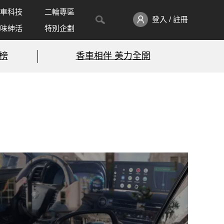
車科技
二輪專區
登入 / 註冊
味紳活
特別企劃
榜
香車相伴 美力全開