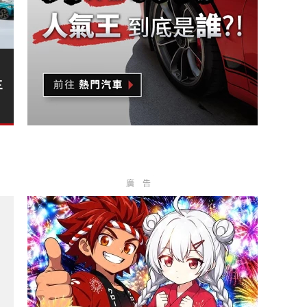
》
三
廣告
新Giulia不再是轎車 ?
》德國光環消失中?
ie 傑作?
?