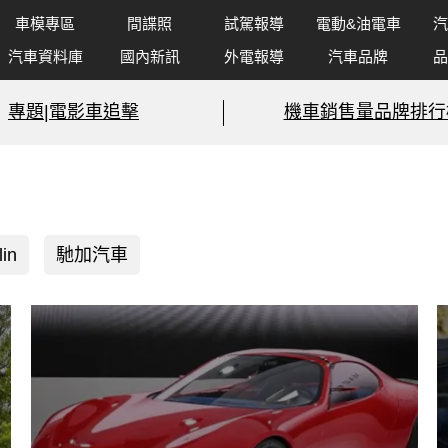
車模專區
間諜照
試駕報導
電動&油電車
汽
汽車資料庫
國內新訊
外電報導
汽車品牌
品
專題|電影車追擊
機車銷售量品牌排行
lin
馳加汽車