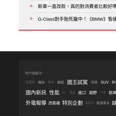
新車一直改款，真的對消費者比較好嗎
G-Class對手胎死腹中！《BMW》
熱門關鍵字:
國王試駕
SUV
R
輪胎
輪圈
改裝
敞篷車
賽車
國內新訊
性能
進口
越野
跑
F1
國產
汽車
外電報導
特別企劃
改裝廠
美國車系
電動車