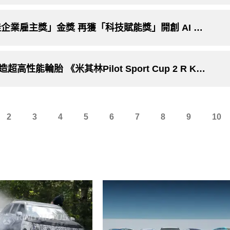
汽車週邊｜台灣米其林五連霸「亞洲最佳企業雇主獎」金獎 再獲「科技賦能獎」開創 AI 浪潮下的職場新風貌
汽車週邊｜米其林專為「法拉利F80」打造超高性能輪胎 《米其林Pilot Sport Cup 2 R K1》
2
3
4
5
6
7
8
9
10