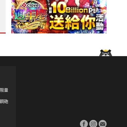
z GLA》車身更低趴 首見越野模式 不見芒星天窗與橫貫尾燈?
北京汽車》預估上半年轉虧16.5億人民幣?
限量
鋼砲