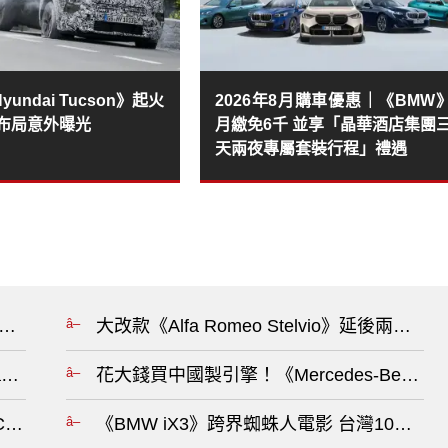
undai Tucson》起火
2026年8月購車優惠｜《BMW
控布局意外曝光
月繳免6千 並享「晶華酒店集團
天兩夜專屬套裝行程」禮遇
測試車失火 目擊者：大電池起火 消防隊無法馬上控制火勢?
大改款《Alfa Romeo Stelvio》延後兩年 全
ing 織田真実那?
花大錢買中國製引擎！《Mercedes-Benz
ute to MC12」全球首度亮相 為台灣車主打造獨一無二 Fuoriser
《BMW iX3》跨界蜘蛛人電影 台灣10月上市