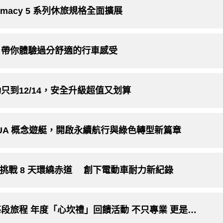
Primacy 5 系列休旅規格全面擴展
，帶你體驗過分舒適的行車感受
到12/14，安全升級超值又划算
AQUA 概念遊艇，開啟永續航行與綠色轉型新篇章
MG 挑戰 8 天環繞赤道 創下電動車耐力新紀錄
汽車週邊｜馳加汽車服務中心用心守護每段旅程 年度「心坎禮」回饋活動 不只專業 更是貼心