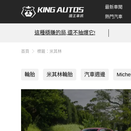
最新車聞
熱門汽車
這種穩賺的局,還不抽爆它!
首頁
標籤：米其林
輪胎
米其林輪胎
汽車週邊
Miche