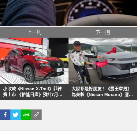
上一則
下一則
小改款《Nissan X-Trail》菲律
大家都是好朋友！《豐田章男》
賓上市 《裕隆日產》預計7月跟
為美製《Nissan Murano》應援
進 霹靂馬Primera以電動車重返
買下去吧！ 看日本車廠跨越格局
市場
的競合關係