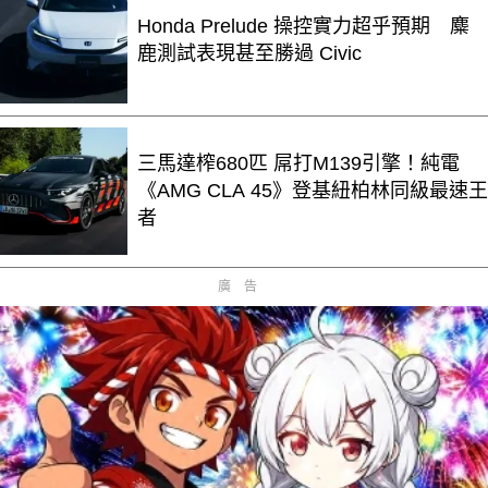
Honda Prelude 操控實力超乎預期 麋
鹿測試表現甚至勝過 Civic
三馬達榨680匹 屌打M139引擎！純電
《AMG CLA 45》登基紐柏林同級最速王
者
廣告