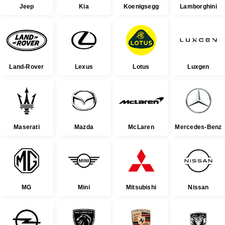
Jeep
Kia
Koenigsegg
Lamborghini
Land-Rover
Lexus
Lotus
Luxgen
Maserati
Mazda
McLaren
Mercedes-Benz
MG
Mini
Mitsubishi
Nissan