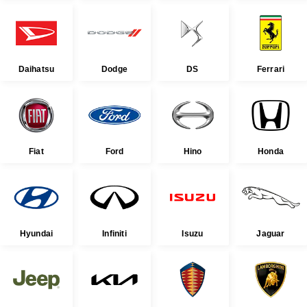
Daihatsu
Dodge
DS
Ferrari
Fiat
Ford
Hino
Honda
Hyundai
Infiniti
Isuzu
Jaguar