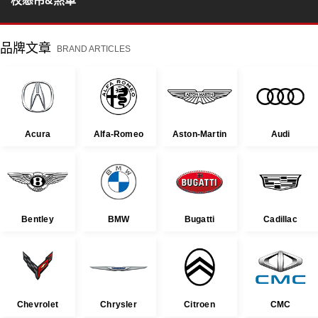
校懸吊&煞車
品牌文章
BRAND ARTICLES
Acura
Alfa-Romeo
Aston-Martin
Audi
Bentley
BMW
Bugatti
Cadillac
Chevrolet
Chrysler
Citroen
CMC