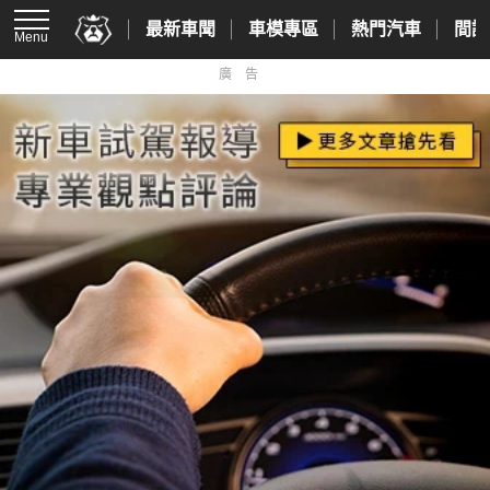
最新車聞
車模專區
熱門汽車
間諜
Menu
廣告